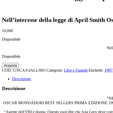
Nell’interesse della legge di April Smith
10,00
€
Disponibile
Nel
Disponibile
Nell'interesse
Acquista
della
COD:
G/SCA/GIALL/005
Categoria:
Libri e Fumetti
Etichette:
1997
legge
di
Descrizione
April
Smith
Descrizione
Oscar
Mondadori
“NE
prima
OSCAR MONDADORI BEST SELLERS PRIMA EDIZIONE 19
edizione
1997
“Agente dell’FBI e donna. Questo vuol dire che Ana Grey deve combatte