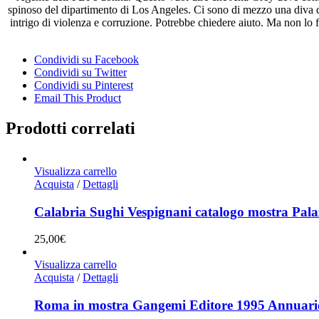
quantità
spinoso del dipartimento di Los Angeles. Ci sono di mezzo una diva 
intrigo di violenza e corruzione. Potrebbe chiedere aiuto. Ma non lo f
Condividi su Facebook
Condividi su Twitter
Condividi su Pinterest
Email This Product
Prodotti correlati
Visualizza carrello
Acquista
/
Dettagli
Calabria Sughi Vespignani catalogo mostra Pala
25,00
€
Visualizza carrello
Acquista
/
Dettagli
Roma in mostra Gangemi Editore 1995 Annuario