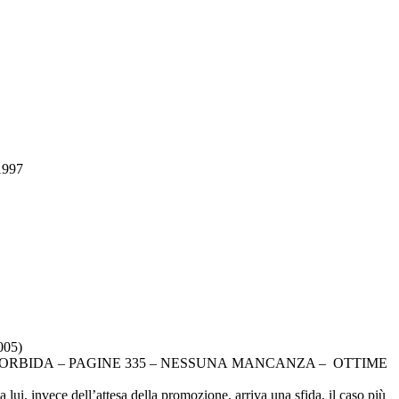
1997
005)
ORBIDA – PAGINE 335 – NESSUNA MANCANZA – OTTIME
ui, invece dell’attesa della promozione, arriva una sfida, il caso più