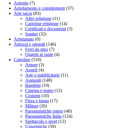
Argento
(7)
Arredamento e complementi
(37)
Arte sacra
(83)
Altro religione
(11)
Cartoline religione
(14)
Certificati e documenti
(3)
Santini
(32)
Artigianato
(0)
Attrezzi e utensili
(146)
Ferri da stiro
(7)
Oggetti in rame
(4)
Cartoline
(510)
Amore
(3)
Angeli
(4)
Arte e pubblicitarie
(11)
Augurali
(148)
Bambini
(19)
Cinema e teatro
(12)
Costumi
(10)
Flora e fauna
(17)
Militari
(26)
Paesaggistiche estero
(40)
Paesaggistiche Italia
(124)
Spettacolo e sport
(12)
Umoristiche
(59)