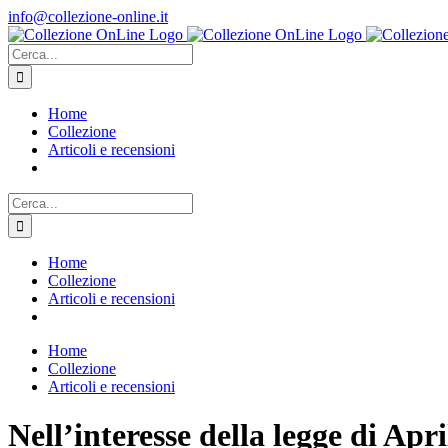
Salta
info@collezione-online.it
al
contenuto
Cerca
per:
Home
Collezione
Articoli e recensioni
Cerca
per:
Home
Collezione
Articoli e recensioni
Home
Collezione
Articoli e recensioni
Nell’interesse della legge di A