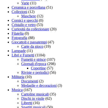
Varie
(11)
Ceramica e porcellana
(51)
Collezioni
(12)
Maschere
(12)
Cornici e specchi
(0)
Cristallo e vetro
(53)
Curiosità da collezionare
(20)
Filatelia
(0)
Fotografia
(88)
Giocattoli e passatempi
(47)
Carte da gioco
(19)
Lampade
(11)
Libri e Fumetti
(1104)
Fumetti e strisce
(107)
Giornali d'epoca
(298)
Copertine
(57)
Riviste e periodici
(56)
Militaria
(10)
Documenti
(2)
Medaglie e decorazioni
(3)
Musica
(167)
Cartoline musicali
(35)
Dischi in vinile
(62)
Libretti
(16)
Spartiti musicali
(50)