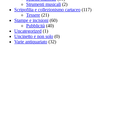
Strumenti musicali
(2)
Scripofilia e collezionismo cartaceo
(117)
Tessere
(21)
Stampe e incisioni
(60)
Pubblicità
(40)
Uncategorized
(1)
Uncinetto e non solo
(0)
Varie antiquariato
(32)