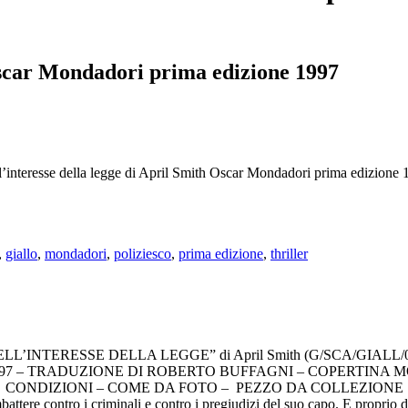
 Oscar Mondadori prima edizione 1997
l’interesse della legge di April Smith Oscar Mondadori prima edizione 
,
giallo
,
mondadori
,
poliziesco
,
prima edizione
,
thriller
LL’INTERESSE DELLA LEGGE” di April Smith (G/SCA/GIALL/
97 – TRADUZIONE DI ROBERTO BUFFAGNI – COPERTINA M
CONDIZIONI – COME DA FOTO – PEZZO DA COLLEZIONE
re contro i criminali e contro i pregiudizi del suo capo. E proprio da l