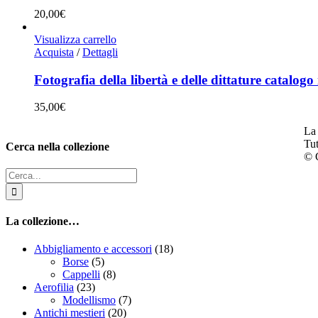
20,00
€
Visualizza carrello
Acquista
/
Dettagli
Fotografia della libertà e delle dittature catalog
35,00
€
La 
Tut
Cerca nella collezione
© C
Cerca
per:
La collezione…
Abbigliamento e accessori
(18)
Borse
(5)
Cappelli
(8)
Aerofilia
(23)
Modellismo
(7)
Antichi mestieri
(20)