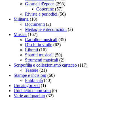
Giornali d'epoca
(298)
Copertine
(57)
Riviste e periodici
(56)
Militaria
(10)
Documenti
(2)
Medaglie e decorazioni
(3)
Musica
(167)
Cartoline musicali
(35)
Dischi in vinile
(62)
Libretti
(16)
Spartiti musicali
(50)
Strumenti musicali
(2)
Scripofilia e collezionismo cartaceo
(117)
Tessere
(21)
Stampe e incisioni
(60)
Pubblicità
(40)
Uncategorized
(1)
Uncinetto e non solo
(0)
Varie antiquariato
(32)