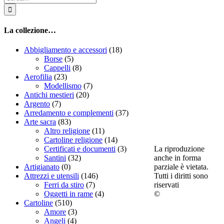
per:
La collezione…
Abbigliamento e accessori
(18)
Borse
(5)
Cappelli
(8)
Aerofilia
(23)
Modellismo
(7)
Antichi mestieri
(20)
Argento
(7)
Arredamento e complementi
(37)
Arte sacra
(83)
Altro religione
(11)
Cartoline religione
(14)
La riproduzione
Certificati e documenti
(3)
anche in forma
Santini
(32)
parziale è vietata.
Artigianato
(0)
Tutti i diritti sono
Attrezzi e utensili
(146)
riservati
Ferri da stiro
(7)
©
Oggetti in rame
(4)
Cartoline
(510)
Amore
(3)
Angeli
(4)