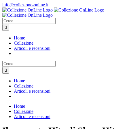
Salta
info@collezione-online.it
al
contenuto
Cerca
per:
Home
Collezione
Articoli e recensioni
Cerca
per:
Home
Collezione
Articoli e recensioni
Home
Collezione
Articoli e recensioni