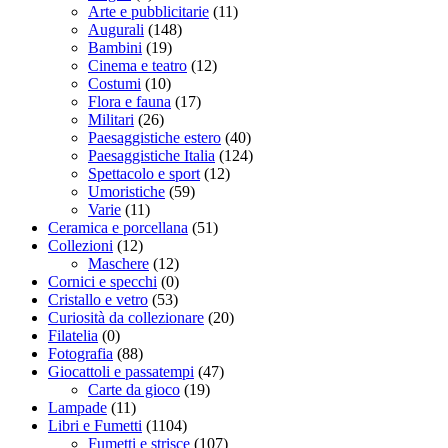
Arte e pubblicitarie
(11)
Augurali
(148)
Bambini
(19)
Cinema e teatro
(12)
Costumi
(10)
Flora e fauna
(17)
Militari
(26)
Paesaggistiche estero
(40)
Paesaggistiche Italia
(124)
Spettacolo e sport
(12)
Umoristiche
(59)
Varie
(11)
Ceramica e porcellana
(51)
Collezioni
(12)
Maschere
(12)
Cornici e specchi
(0)
Cristallo e vetro
(53)
Curiosità da collezionare
(20)
Filatelia
(0)
Fotografia
(88)
Giocattoli e passatempi
(47)
Carte da gioco
(19)
Lampade
(11)
Libri e Fumetti
(1104)
Fumetti e strisce
(107)