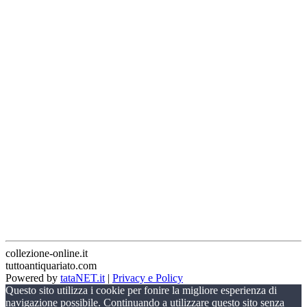
collezione-online.it
tuttoantiquariato.com
Powered by
tataNET.it
|
Privacy e Policy
Questo sito utilizza i cookie per fonire la migliore esperienza di
navigazione possibile. Continuando a utilizzare questo sito senza