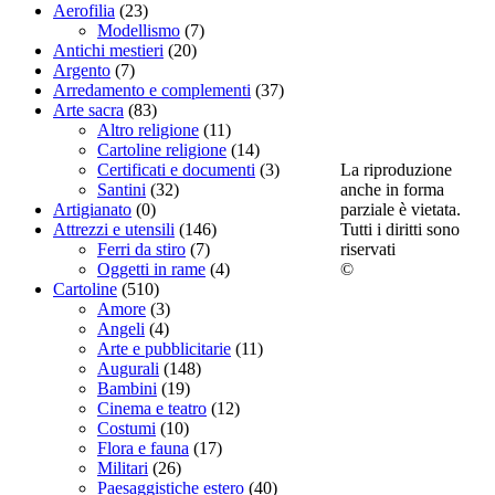
Aerofilia
(23)
Modellismo
(7)
Antichi mestieri
(20)
Argento
(7)
Arredamento e complementi
(37)
Arte sacra
(83)
Altro religione
(11)
Cartoline religione
(14)
La riproduzione
Certificati e documenti
(3)
anche in forma
Santini
(32)
parziale è vietata.
Artigianato
(0)
Tutti i diritti sono
Attrezzi e utensili
(146)
riservati
Ferri da stiro
(7)
©
Oggetti in rame
(4)
Cartoline
(510)
Amore
(3)
Angeli
(4)
Arte e pubblicitarie
(11)
Augurali
(148)
Bambini
(19)
Cinema e teatro
(12)
Costumi
(10)
Flora e fauna
(17)
Militari
(26)
Paesaggistiche estero
(40)