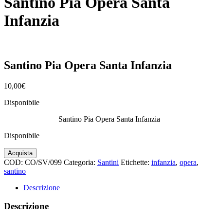
Santino Pia Opera Santa
Infanzia
Santino Pia Opera Santa Infanzia
10,00
€
Disponibile
Santino Pia Opera Santa Infanzia
Disponibile
Santino
Acquista
Pia
COD:
CO/SV/099
Categoria:
Santini
Etichette:
infanzia
,
opera
,
Opera
santino
Santa
Infanzia
Descrizione
quantità
Descrizione