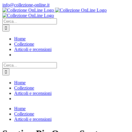
Salta
info@collezione-online.it
al
contenuto
Cerca
per:
Home
Collezione
Articoli e recensioni
Cerca
per:
Home
Collezione
Articoli e recensioni
Home
Collezione
Articoli e recensioni