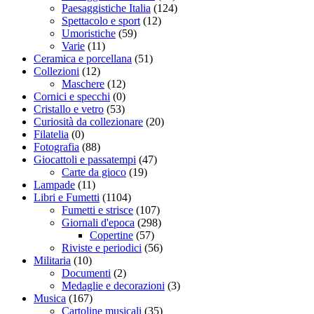
Paesaggistiche Italia
(124)
Spettacolo e sport
(12)
Umoristiche
(59)
Varie
(11)
Ceramica e porcellana
(51)
Collezioni
(12)
Maschere
(12)
Cornici e specchi
(0)
Cristallo e vetro
(53)
Curiosità da collezionare
(20)
Filatelia
(0)
Fotografia
(88)
Giocattoli e passatempi
(47)
Carte da gioco
(19)
Lampade
(11)
Libri e Fumetti
(1104)
Fumetti e strisce
(107)
Giornali d'epoca
(298)
Copertine
(57)
Riviste e periodici
(56)
Militaria
(10)
Documenti
(2)
Medaglie e decorazioni
(3)
Musica
(167)
Cartoline musicali
(35)