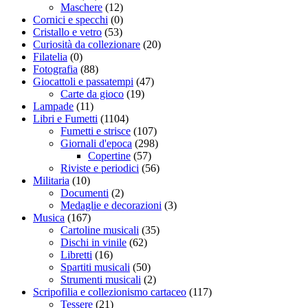
Maschere
(12)
Cornici e specchi
(0)
Cristallo e vetro
(53)
Curiosità da collezionare
(20)
Filatelia
(0)
Fotografia
(88)
Giocattoli e passatempi
(47)
Carte da gioco
(19)
Lampade
(11)
Libri e Fumetti
(1104)
Fumetti e strisce
(107)
Giornali d'epoca
(298)
Copertine
(57)
Riviste e periodici
(56)
Militaria
(10)
Documenti
(2)
Medaglie e decorazioni
(3)
Musica
(167)
Cartoline musicali
(35)
Dischi in vinile
(62)
Libretti
(16)
Spartiti musicali
(50)
Strumenti musicali
(2)
Scripofilia e collezionismo cartaceo
(117)
Tessere
(21)