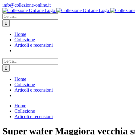
Salta
info@collezione-online.it
al
contenuto
Cerca
per:
Home
Collezione
Articoli e recensioni
Cerca
per:
Home
Collezione
Articoli e recensioni
Home
Collezione
Articoli e recensioni
Super wafer Maggiora vecchia s