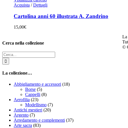
Acquista
/
Dettagli
Cartolina anni 60 illustrata A. Zandrino
15,00
€
La 
Tut
Cerca nella collezione
© C
Cerca
per:
La collezione…
Abbigliamento e accessori
(18)
Borse
(5)
Cappelli
(8)
Aerofilia
(23)
Modellismo
(7)
Antichi mestieri
(20)
Argento
(7)
Arredamento e complementi
(37)
Arte sacra
(83)