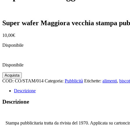
Super wafer Maggiora vecchia stampa pubb
10,00
€
Disponibile
Disponibile
Super
Acquista
wafer
COD:
CO/STAM/014
Categoria:
Pubblicità
Etichette:
alimenti
,
biscot
Maggiora
vecchia
Descrizione
stampa
pubblicità
Descrizione
quantità
Stampa pubblicitaria tratta da rivista del 1970. Applicata su carton