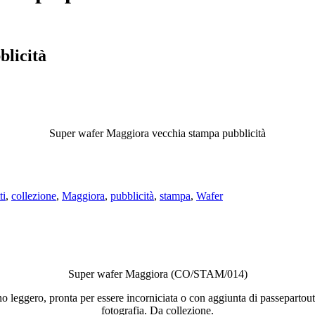
licità
Super wafer Maggiora vecchia stampa pubblicità
ti
,
collezione
,
Maggiora
,
pubblicità
,
stampa
,
Wafer
Super wafer Maggiora (CO/STAM/014)
cino leggero, pronta per essere incorniciata o con aggiunta di passeparto
fotografia. Da collezione.