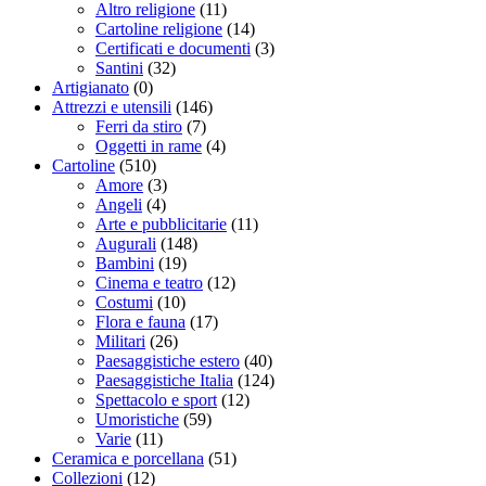
Altro religione
(11)
Cartoline religione
(14)
Certificati e documenti
(3)
Santini
(32)
Artigianato
(0)
Attrezzi e utensili
(146)
Ferri da stiro
(7)
Oggetti in rame
(4)
Cartoline
(510)
Amore
(3)
Angeli
(4)
Arte e pubblicitarie
(11)
Augurali
(148)
Bambini
(19)
Cinema e teatro
(12)
Costumi
(10)
Flora e fauna
(17)
Militari
(26)
Paesaggistiche estero
(40)
Paesaggistiche Italia
(124)
Spettacolo e sport
(12)
Umoristiche
(59)
Varie
(11)
Ceramica e porcellana
(51)
Collezioni
(12)