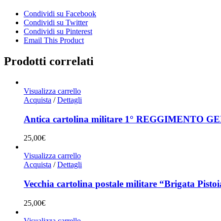
Condividi su Facebook
Condividi su Twitter
Condividi su Pinterest
Email This Product
Prodotti correlati
Visualizza carrello
Acquista
/
Dettagli
Antica cartolina militare 1° REGGIMEN
25,00
€
Visualizza carrello
Acquista
/
Dettagli
Vecchia cartolina postale militare “Brigata Pis
25,00
€
Visualizza carrello