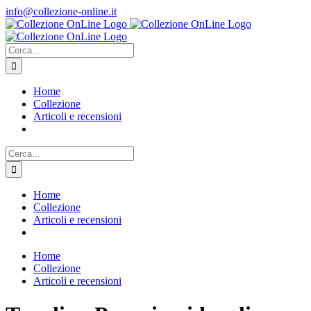
Salta
info@collezione-online.it
al
contenuto
Cerca
per:
Home
Collezione
Articoli e recensioni
Cerca
per:
Home
Collezione
Articoli e recensioni
Home
Collezione
Articoli e recensioni