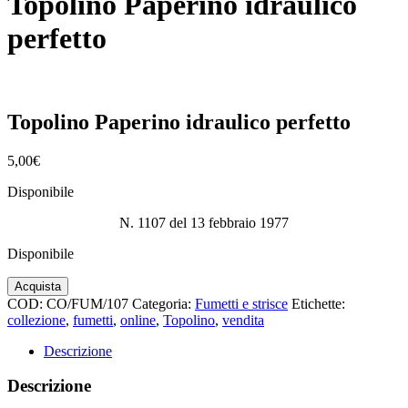
Topolino Paperino idraulico
perfetto
Topolino Paperino idraulico perfetto
5,00
€
Disponibile
N. 1107 del 13 febbraio 1977
Disponibile
Topolino
Acquista
Paperino
COD:
CO/FUM/107
Categoria:
Fumetti e strisce
Etichette:
idraulico
collezione
,
fumetti
,
online
,
Topolino
,
vendita
perfetto
quantità
Descrizione
Descrizione