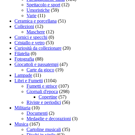
Spettacolo e sport
(12)
Umoristiche
(59)
Varie
(11)
Ceramica e porcellana
(51)
Collezioni
(12)
Maschere
(12)
Cornici e specchi
(0)
Cristallo e vetro
(53)
Curiosità da collezionare
(20)
Filatelia
(0)
Fotografia
(88)
Giocattoli e passatempi
(47)
Carte da gioco
(19)
Lampade
(11)
Libri e Fumetti
(1104)
Fumetti e strisce
(107)
Giornali d'epoca
(298)
Copertine
(57)
Riviste e periodici
(56)
Militaria
(10)
Documenti
(2)
Medaglie e decorazioni
(3)
Musica
(167)
Cartoline musicali
(35)
Dischi in vinile
(62)