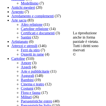
Modellismo
(7)
Antichi mestieri
(20)
Argento
(7)
Arredamento e complementi
(37)
Arte sacra
(83)
Altro religione
(11)
Cartoline religione
(14)
La riproduzione
Certificati e documenti
(3)
anche in forma
Santini
(32)
parziale è vietata.
Artigianato
(0)
Tutti i diritti sono
Attrezzi e utensili
(146)
riservati
Ferri da stiro
(7)
©
Oggetti in rame
(4)
Cartoline
(510)
Amore
(3)
Angeli
(4)
Arte e pubblicitarie
(11)
Augurali
(148)
Bambini
(19)
Cinema e teatro
(12)
Costumi
(10)
Flora e fauna
(17)
Militari
(26)
Paesaggistiche estero
(40)
Paesaggistiche Italia
(124)