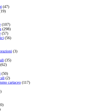
pi
(47)
(19)
e
(107)
a
(298)
e
(57)
ici
(56)
orazioni
(3)
ali
(35)
(62)
i
(50)
ali
(2)
nismo cartaceo
(117)
)
(0)
)