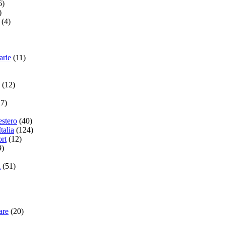
6)
)
(4)
arie
(11)
(12)
17)
estero
(40)
talia
(124)
ort
(12)
9)
a
(51)
are
(20)