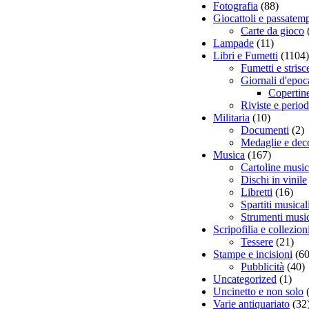
Fotografia
(88)
Giocattoli e passatem
Carte da gioco
Lampade
(11)
Libri e Fumetti
(1104)
Fumetti e strisc
Giornali d'epoc
Copertin
Riviste e period
Militaria
(10)
Documenti
(2)
Medaglie e dec
Musica
(167)
Cartoline music
Dischi in vinile
Libretti
(16)
Spartiti musical
Strumenti music
Scripofilia e collezio
Tessere
(21)
Stampe e incisioni
(60
Pubblicità
(40)
Uncategorized
(1)
Uncinetto e non solo
Varie antiquariato
(32