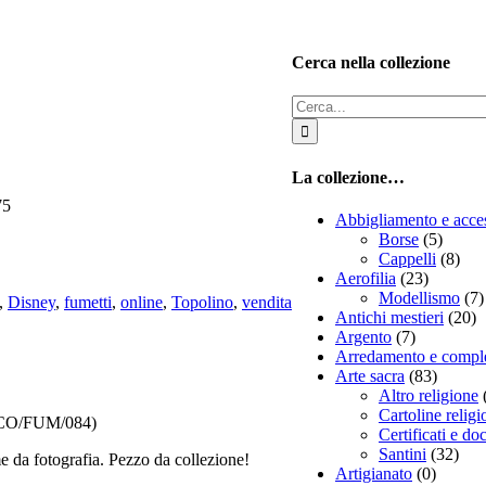
Cerca nella collezione
Cerca
per:
La collezione…
75
Abbigliamento e acce
Borse
(5)
Cappelli
(8)
Aerofilia
(23)
Modellismo
(7)
,
Disney
,
fumetti
,
online
,
Topolino
,
vendita
Antichi mestieri
(20)
Argento
(7)
Arredamento e compl
Arte sacra
(83)
Altro religione
Cartoline religi
(CO/FUM/084)
Certificati e d
Santini
(32)
da fotografia. Pezzo da collezione!
Artigianato
(0)