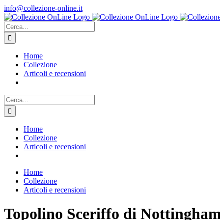
Salta
info@collezione-online.it
al
contenuto
Cerca
per:
Home
Collezione
Articoli e recensioni
Cerca
per:
Home
Collezione
Articoli e recensioni
Home
Collezione
Articoli e recensioni
Topolino Sceriffo di Nottingha