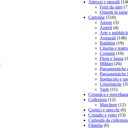
Attrezzi e utensili
(14
Ferri da stiro
(7
Oggetti in rame
Cartoline
(510)
Amore
(3)
Angeli
(4)
Arte e pubblicit
Augurali
(148)
Bambini
(19)
Cinema e teatro
Costumi
(10)
Flora e fauna
(
e
Militari
(26)
Paesaggistiche 
Paesaggistiche I
Spettacolo e sp
Umoristiche
(5
Varie
(11)
Ceramica e porcellan
Collezioni
(12)
Maschere
(12)
Cornici e specchi
(0)
Cristallo e vetro
(53)
Curiosità da collezion
Filatelia
(0)