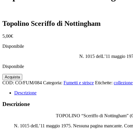
Topolino Sceriffo di Nottingham
5,00
€
Disponibile
N. 1015 delL’11 maggio 19
Disponibile
Topolino
Acquista
Sceriffo
COD:
CO/FUM/084
Categoria:
Fumetti e strisce
Etichette:
collezione
di
Nottingham
Descrizione
quantità
Descrizione
TOPOLINO “Sceriffo di Nottingham” 
N. 1015 delL’11 maggio 1975. Nessuna pagina mancante. Come 