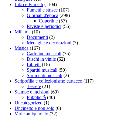
Libri e Fumetti
(1104)
Fumetti e strisce
(107)
Giornali d'epoca
(298)
Copertine
(57)
Riviste e periodici
(56)
Militaria
(10)
Documenti
(2)
Medaglie e decorazioni
(3)
Musica
(167)
Cartoline musicali
(35)
Dischi in vinile
(62)
Libretti
(16)
Spartiti musicali
(50)
Strumenti musicali
(2)
Scripofilia e collezionismo cartaceo
(117)
Tessere
(21)
Stampe e incisioni
(60)
Pubblicità
(40)
Uncategorized
(1)
Uncinetto e non solo
(0)
Varie antiquariato
(32)