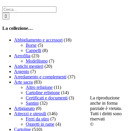
Cerca
per:
La collezione…
Abbigliamento e accessori
(18)
Borse
(5)
Cappelli
(8)
Aerofilia
(23)
Modellismo
(7)
Antichi mestieri
(20)
Argento
(7)
Arredamento e complementi
(37)
Arte sacra
(83)
Altro religione
(11)
Cartoline religione
(14)
La riproduzione
Certificati e documenti
(3)
anche in forma
Santini
(32)
parziale è vietata.
Artigianato
(0)
Tutti i diritti sono
Attrezzi e utensili
(146)
riservati
Ferri da stiro
(7)
©
Oggetti in rame
(4)
Cartoline
(510)