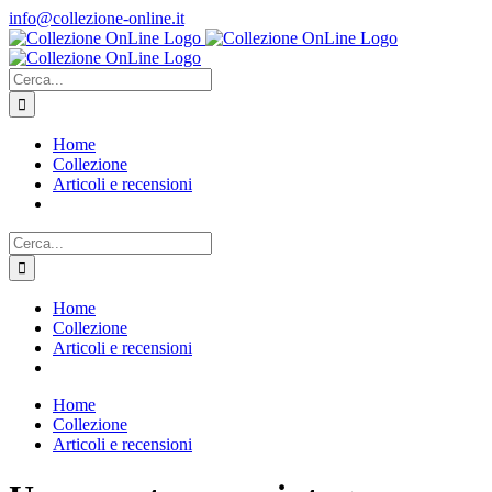
Salta
info@collezione-online.it
al
contenuto
Cerca
per:
Home
Collezione
Articoli e recensioni
Cerca
per:
Home
Collezione
Articoli e recensioni
Home
Collezione
Articoli e recensioni