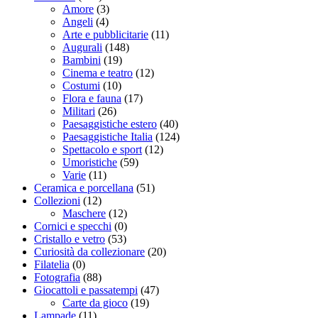
Amore
(3)
Angeli
(4)
Arte e pubblicitarie
(11)
Augurali
(148)
Bambini
(19)
Cinema e teatro
(12)
Costumi
(10)
Flora e fauna
(17)
Militari
(26)
Paesaggistiche estero
(40)
Paesaggistiche Italia
(124)
Spettacolo e sport
(12)
Umoristiche
(59)
Varie
(11)
Ceramica e porcellana
(51)
Collezioni
(12)
Maschere
(12)
Cornici e specchi
(0)
Cristallo e vetro
(53)
Curiosità da collezionare
(20)
Filatelia
(0)
Fotografia
(88)
Giocattoli e passatempi
(47)
Carte da gioco
(19)
Lampade
(11)