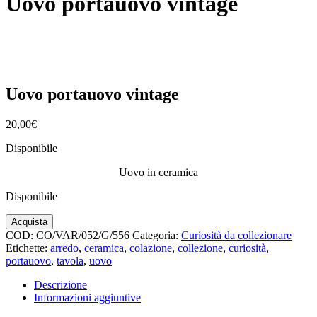
Uovo portauovo vintage
Uovo portauovo vintage
20,00
€
Disponibile
Uovo in ceramica
Disponibile
Uovo
Acquista
portauovo
COD:
CO/VAR/052/G/556
Categoria:
Curiosità da collezionare
vintage
Etichette:
arredo
,
ceramica
,
colazione
,
collezione
,
curiosità
,
quantità
portauovo
,
tavola
,
uovo
Descrizione
Informazioni aggiuntive