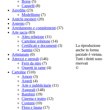
Borse
(5)
Cappelli
(8)
Aerofilia
(23)
Modellismo
(7)
Antichi mestieri
(20)
Argento
(7)
Arredamento e complementi
(37)
Arte sacra
(83)
Altro religione
(11)
Cartoline religione
(14)
La riproduzione
Certificati e documenti
(3)
anche in forma
Santini
(32)
parziale è vietata.
Artigianato
(0)
Tutti i diritti sono
Attrezzi e utensili
(146)
riservati
Ferri da stiro
(7)
©
Oggetti in rame
(4)
Cartoline
(510)
Amore
(3)
Angeli
(4)
Arte e pubblicitarie
(11)
Augurali
(148)
Bambini
(19)
Cinema e teatro
(12)
Costumi
(10)
Flora e fauna
(17)