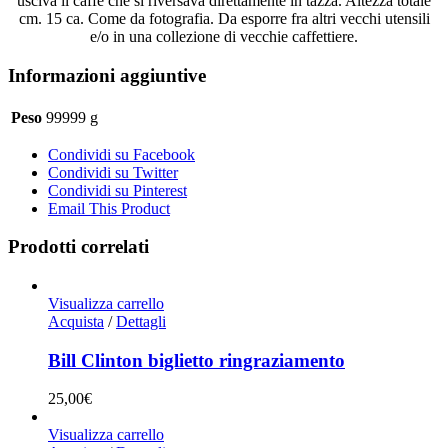
usciva il caffè che si riversava direttamente in tazza. Altezza totale
cm. 15 ca. Come da fotografia. Da esporre fra altri vecchi utensili
e/o in una collezione di vecchie caffettiere.
Informazioni aggiuntive
Peso
99999 g
Condividi su Facebook
Condividi su Twitter
Condividi su Pinterest
Email This Product
Prodotti correlati
Visualizza carrello
Acquista
/
Dettagli
Bill Clinton biglietto ringraziamento
25,00
€
Visualizza carrello