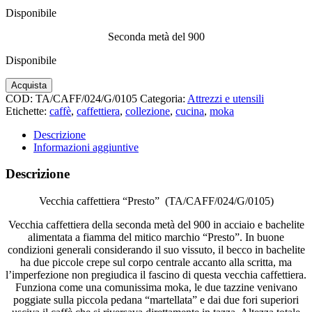
Disponibile
Seconda metà del 900
Disponibile
Vecchia
Acquista
caffettiera
COD:
TA/CAFF/024/G/0105
Categoria:
Attrezzi e utensili
marchio
Etichette:
caffè
,
caffettiera
,
collezione
,
cucina
,
moka
Presto
quantità
Descrizione
Informazioni aggiuntive
Descrizione
Vecchia caffettiera “Presto” (TA/CAFF/024/G/0105)
Vecchia caffettiera della seconda metà del 900 in acciaio e bachelite
alimentata a fiamma del mitico marchio “Presto”. In buone
condizioni generali considerando il suo vissuto, il becco in bachelite
ha due piccole crepe sul corpo centrale accanto alla scritta, ma
l’imperfezione non pregiudica il fascino di questa vecchia caffettiera.
Funziona come una comunissima moka, le due tazzine venivano
poggiate sulla piccola pedana “martellata” e dai due fori superiori