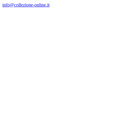
Salta
info@collezione-online.it
al
contenuto