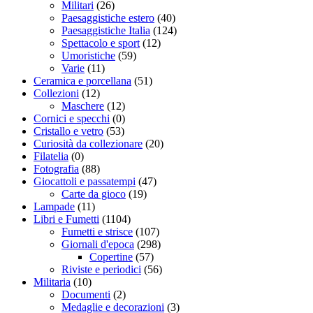
Militari
(26)
Paesaggistiche estero
(40)
Paesaggistiche Italia
(124)
Spettacolo e sport
(12)
Umoristiche
(59)
Varie
(11)
Ceramica e porcellana
(51)
Collezioni
(12)
Maschere
(12)
Cornici e specchi
(0)
Cristallo e vetro
(53)
Curiosità da collezionare
(20)
Filatelia
(0)
Fotografia
(88)
Giocattoli e passatempi
(47)
Carte da gioco
(19)
Lampade
(11)
Libri e Fumetti
(1104)
Fumetti e strisce
(107)
Giornali d'epoca
(298)
Copertine
(57)
Riviste e periodici
(56)
Militaria
(10)
Documenti
(2)
Medaglie e decorazioni
(3)