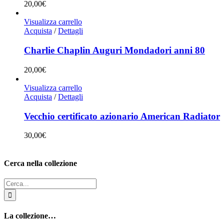
20,00
€
Visualizza carrello
Acquista
/
Dettagli
Charlie Chaplin Auguri Mondadori anni 80
20,00
€
Visualizza carrello
Acquista
/
Dettagli
Vecchio certificato azionario American Radiator
30,00
€
Cerca nella collezione
Cerca
per:
La collezione…