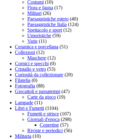
Costumi
(10)
Flora e fauna
(17)
Militari
(26)
Paesaggistiche estero
(40)
Paesaggistiche Italia
(124)
Spettacolo e sport
(12)
Umoristiche
(59)
Varie
(11)
Ceramica e porcellana
(51)
Collezioni
(12)
Maschere
(12)
Cornici e specchi
(0)
Cristallo e vetro
(53)
Curiosità da collezionare
(20)
Filatelia
(0)
Fotografia
(88)
Giocattoli e passatempi
(47)
Carte da gioco
(19)
Lampade
(11)
Libri e Fumetti
(1104)
Fumetti e strisce
(107)
Giornali d'epoca
(298)
Copertine
(57)
Riviste e periodici
(56)
Militaria
(10)