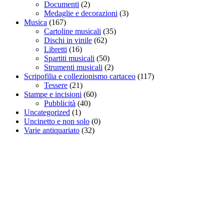
Documenti
(2)
Medaglie e decorazioni
(3)
Musica
(167)
Cartoline musicali
(35)
Dischi in vinile
(62)
Libretti
(16)
Spartiti musicali
(50)
Strumenti musicali
(2)
Scripofilia e collezionismo cartaceo
(117)
Tessere
(21)
Stampe e incisioni
(60)
Pubblicità
(40)
Uncategorized
(1)
Uncinetto e non solo
(0)
Varie antiquariato
(32)