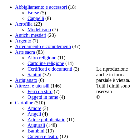
Abbigliamento e accessori
(18)
Borse
(5)
Cappelli
(8)
Aerofilia
(23)
Modellismo
(7)
Antichi mestieri
(20)
Argento
(7)
Arredamento e complementi
(37)
Arte sacra
(83)
Altro religione
(11)
Cartoline religione
(14)
La riproduzione
Certificati e documenti
(3)
anche in forma
Santini
(32)
parziale è vietata.
Artigianato
(0)
Tutti i diritti sono
Attrezzi e utensili
(146)
riservati
Ferri da stiro
(7)
©
Oggetti in rame
(4)
Cartoline
(510)
Amore
(3)
Angeli
(4)
Arte e pubblicitarie
(11)
Augurali
(148)
Bambini
(19)
Cinema e teatro
(12)