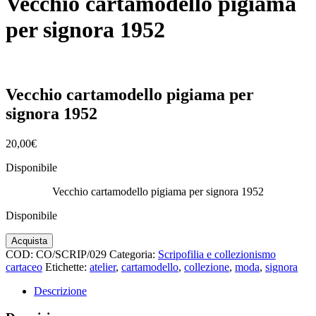
Vecchio cartamodello pigiama
per signora 1952
Vecchio cartamodello pigiama per
signora 1952
20,00
€
Disponibile
Vecchio cartamodello pigiama per signora 1952
Disponibile
Vecchio
Acquista
cartamodello
COD:
CO/SCRIP/029
Categoria:
Scripofilia e collezionismo
pigiama
cartaceo
Etichette:
atelier
,
cartamodello
,
collezione
,
moda
,
signora
per
signora
Descrizione
1952
quantità