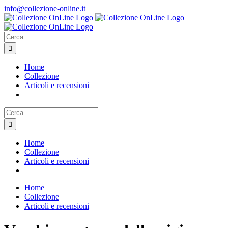
Salta
info@collezione-online.it
al
contenuto
Cerca
per:
Home
Collezione
Articoli e recensioni
Cerca
per:
Home
Collezione
Articoli e recensioni
Home
Collezione
Articoli e recensioni