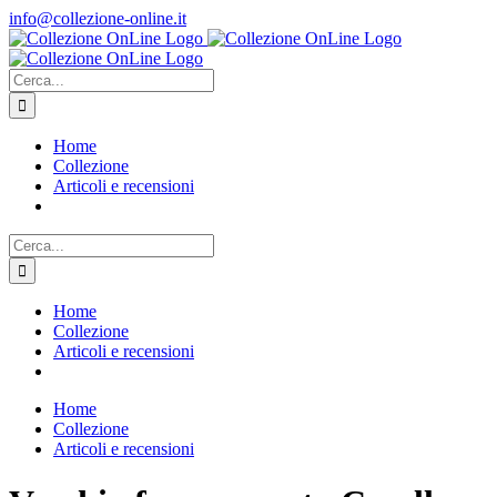
Salta
info@collezione-online.it
al
contenuto
Cerca
per:
Home
Collezione
Articoli e recensioni
Cerca
per:
Home
Collezione
Articoli e recensioni
Home
Collezione
Articoli e recensioni