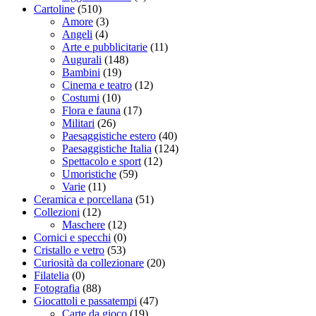
Cartoline
(510)
Amore
(3)
Angeli
(4)
Arte e pubblicitarie
(11)
Augurali
(148)
Bambini
(19)
Cinema e teatro
(12)
Costumi
(10)
Flora e fauna
(17)
Militari
(26)
Paesaggistiche estero
(40)
Paesaggistiche Italia
(124)
Spettacolo e sport
(12)
Umoristiche
(59)
Varie
(11)
Ceramica e porcellana
(51)
Collezioni
(12)
Maschere
(12)
Cornici e specchi
(0)
Cristallo e vetro
(53)
Curiosità da collezionare
(20)
Filatelia
(0)
Fotografia
(88)
Giocattoli e passatempi
(47)
Carte da gioco
(19)