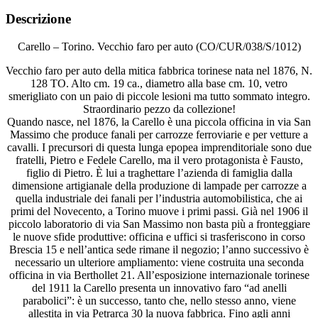
Descrizione
Carello – Torino. Vecchio faro per auto (CO/CUR/038/S/1012)
Vecchio faro per auto della mitica fabbrica torinese nata nel 1876, N.
128 TO. Alto cm. 19 ca., diametro alla base cm. 10, vetro
smerigliato con un paio di piccole lesioni ma tutto sommato integro.
Straordinario pezzo da collezione!
Quando nasce, nel 1876, la Carello è una piccola officina in via San
Massimo che produce fanali per carrozze ferroviarie e per vetture a
cavalli. I precursori di questa lunga epopea imprenditoriale sono due
fratelli, Pietro e Fedele Carello, ma il vero protagonista è Fausto,
figlio di Pietro. È lui a traghettare l’azienda di famiglia dalla
dimensione artigianale della produzione di lampade per carrozze a
quella industriale dei fanali per l’industria automobilistica, che ai
primi del Novecento, a Torino muove i primi passi. Già nel 1906 il
piccolo laboratorio di via San Massimo non basta più a fronteggiare
le nuove sfide produttive: officina e uffici si trasferiscono in corso
Brescia 15 e nell’antica sede rimane il negozio; l’anno successivo è
necessario un ulteriore ampliamento: viene costruita una seconda
officina in via Berthollet 21. All’esposizione internazionale torinese
del 1911 la Carello presenta un innovativo faro “ad anelli
parabolici”: è un successo, tanto che, nello stesso anno, viene
allestita in via Petrarca 30 la nuova fabbrica. Fino agli anni