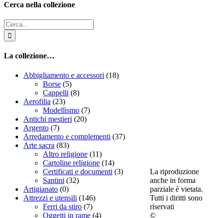
Cerca nella collezione
Cerca
per:
La collezione…
Abbigliamento e accessori
(18)
Borse
(5)
Cappelli
(8)
Aerofilia
(23)
Modellismo
(7)
Antichi mestieri
(20)
Argento
(7)
Arredamento e complementi
(37)
Arte sacra
(83)
Altro religione
(11)
Cartoline religione
(14)
La riproduzione
Certificati e documenti
(3)
anche in forma
Santini
(32)
parziale è vietata.
Artigianato
(0)
Tutti i diritti sono
Attrezzi e utensili
(146)
riservati
Ferri da stiro
(7)
©
Oggetti in rame
(4)