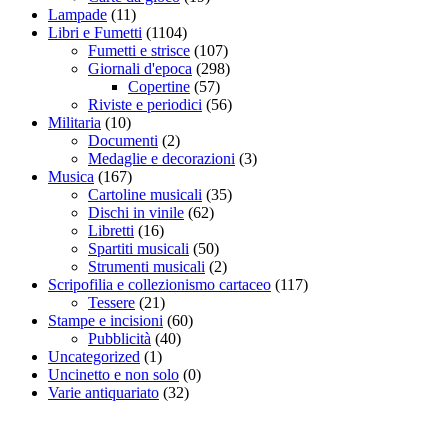
Lampade
(11)
Libri e Fumetti
(1104)
Fumetti e strisce
(107)
Giornali d'epoca
(298)
Copertine
(57)
Riviste e periodici
(56)
Militaria
(10)
Documenti
(2)
Medaglie e decorazioni
(3)
Musica
(167)
Cartoline musicali
(35)
Dischi in vinile
(62)
Libretti
(16)
Spartiti musicali
(50)
Strumenti musicali
(2)
Scripofilia e collezionismo cartaceo
(117)
Tessere
(21)
Stampe e incisioni
(60)
Pubblicità
(40)
Uncategorized
(1)
Uncinetto e non solo
(0)
Varie antiquariato
(32)