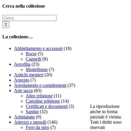
Cerca nella collezione
Cerca
per:
La collezione…
Abbigliamento e accessori
(18)
Borse
(5)
Cappelli
(8)
Aerofilia
(23)
Modellismo
(7)
Antichi mestieri
(20)
Argento
(7)
Arredamento e complementi
(37)
Arte sacra
(83)
Altro religione
(11)
Cartoline religione
(14)
La riproduzione
Certificati e documenti
(3)
anche in forma
Santini
(32)
parziale è vietata.
Artigianato
(0)
Tutti i diritti sono
Attrezzi e utensili
(146)
riservati
Ferri da stiro
(7)