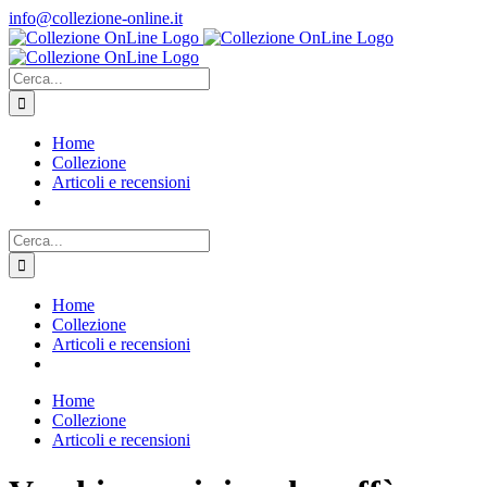
Salta
info@collezione-online.it
al
contenuto
Cerca
per:
Home
Collezione
Articoli e recensioni
Cerca
per:
Home
Collezione
Articoli e recensioni
Home
Collezione
Articoli e recensioni