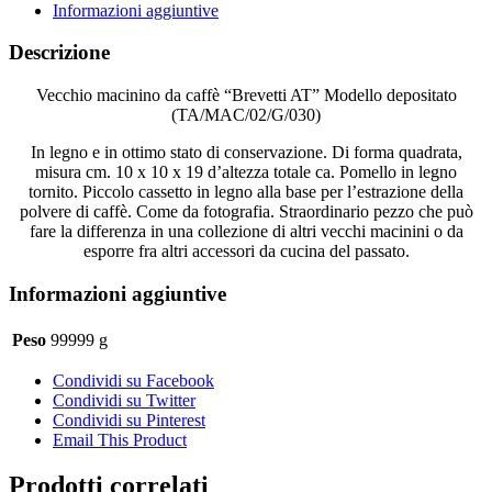
AT
Informazioni aggiuntive
quantità
Descrizione
Vecchio macinino da caffè “Brevetti AT” Modello depositato
(TA/MAC/02/G/030)
In legno e in ottimo stato di conservazione. Di forma quadrata,
misura cm. 10 x 10 x 19 d’altezza totale ca. Pomello in legno
tornito. Piccolo cassetto in legno alla base per l’estrazione della
polvere di caffè. Come da fotografia. Straordinario pezzo che può
fare la differenza in una collezione di altri vecchi macinini o da
esporre fra altri accessori da cucina del passato.
Informazioni aggiuntive
Peso
99999 g
Condividi su Facebook
Condividi su Twitter
Condividi su Pinterest
Email This Product
Prodotti correlati