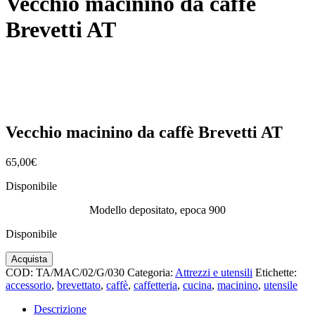
Vecchio macinino da caffè
Brevetti AT
Vecchio macinino da caffè Brevetti AT
65,00
€
Disponibile
Modello depositato, epoca 900
Disponibile
Vecchio
Acquista
macinino
COD:
TA/MAC/02/G/030
Categoria:
Attrezzi e utensili
Etichette:
da
accessorio
,
brevettato
,
caffè
,
caffetteria
,
cucina
,
macinino
,
utensile
caffè
Brevetti
Descrizione