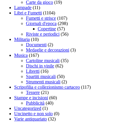
Carte da gioco
(19)
Lampade
(11)
Libri e Fumetti
(1104)
Fumetti e strisce
(107)
Giornali d'epoca
(298)
Copertine
(57)
Riviste e periodici
(56)
Militaria
(10)
Documenti
(2)
Medaglie e decorazioni
(3)
Musica
(167)
Cartoline musicali
(35)
Dischi in vinile
(62)
Libretti
(16)
Spartiti musicali
(50)
Strumenti musicali
(2)
Scripofilia e collezionismo cartaceo
(117)
Tessere
(21)
Stampe e incisioni
(60)
Pubblicità
(40)
Uncategorized
(1)
Uncinetto e non solo
(0)
Varie antiquariato
(32)