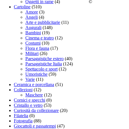
©
Oggetti in rame
(4)
Cartoline
(510)
Amore
(3)
Angeli
(4)
Arte e pubblicitarie
(11)
Augurali
(148)
Bambini
(19)
Cinema e teatro
(12)
Costumi
(10)
Flora e fauna
(17)
Militari
(26)
Paesaggistiche estero
(40)
Paesaggistiche Italia
(124)
Spettacolo e sport
(12)
Umoristiche
(59)
Varie
(11)
Ceramica e porcellana
(51)
Collezioni
(12)
Maschere
(12)
Cornici e specchi
(0)
Cristallo e vetro
(53)
Curiosità da collezionare
(20)
Filatelia
(0)
Fotografia
(88)
Giocattoli e passatempi
(47)