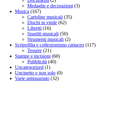
Documenti
(2)
Medaglie e decorazioni
(3)
Musica
(167)
Cartoline musicali
(35)
Dischi in vinile
(62)
Libretti
(16)
Spartiti musicali
(50)
Strumenti musicali
(2)
Scripofilia e collezionismo cartaceo
(117)
Tessere
(21)
Stampe e incisioni
(60)
Pubblicità
(40)
Uncategorized
(1)
Uncinetto e non solo
(0)
Varie antiquariato
(32)