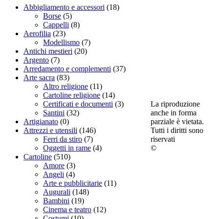
Abbigliamento e accessori
(18)
Borse
(5)
Cappelli
(8)
Aerofilia
(23)
Modellismo
(7)
Antichi mestieri
(20)
Argento
(7)
Arredamento e complementi
(37)
Arte sacra
(83)
Altro religione
(11)
Cartoline religione
(14)
La riproduzione
Certificati e documenti
(3)
anche in forma
Santini
(32)
parziale è vietata.
Artigianato
(0)
Tutti i diritti sono
Attrezzi e utensili
(146)
riservati
Ferri da stiro
(7)
©
Oggetti in rame
(4)
Cartoline
(510)
Amore
(3)
Angeli
(4)
Arte e pubblicitarie
(11)
Augurali
(148)
Bambini
(19)
Cinema e teatro
(12)
Costumi
(10)