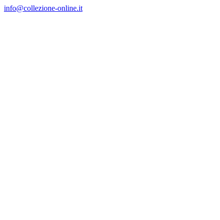
Salta
info@collezione-online.it
al
contenuto