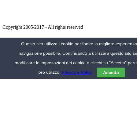
Copyright 2005/2017 - All rights reserved
VIAGGIA IN ITALIA
Questo sito utilizza i cookie per fonire la migliore esperienza
Alberghi Milano
navigazione possibile. Continuando a utilizzare questo sito s
Alberghi Venezia
Hotel Lago Maggiore
modificare le impostazioni dei cookie o clicchi su "Accetta" perm
Hotel centro Roma
Hotel economici
loro utilizzo.
Privacy e Policy
Accetta