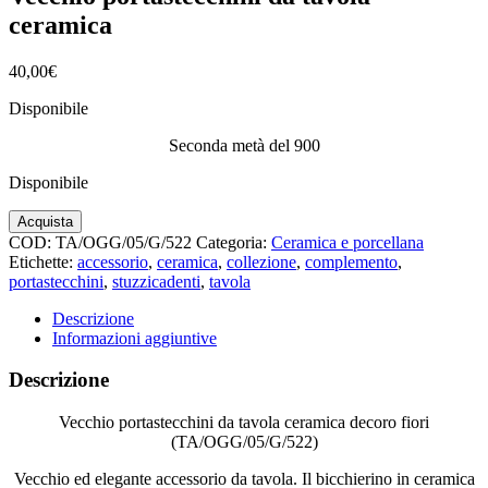
ceramica
40,00
€
Disponibile
Seconda metà del 900
Disponibile
Vecchio
Acquista
portastecchini
COD:
TA/OGG/05/G/522
Categoria:
Ceramica e porcellana
da
Etichette:
accessorio
,
ceramica
,
collezione
,
complemento
,
tavola
portastecchini
,
stuzzicadenti
,
tavola
ceramica
quantità
Descrizione
Informazioni aggiuntive
Descrizione
Vecchio portastecchini da tavola ceramica decoro fiori
(TA/OGG/05/G/522)
Vecchio ed elegante accessorio da tavola. Il bicchierino in ceramica