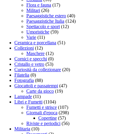
Flora e fauna
(17)
Militari
(26)
Paesaggistiche estero
(40)
Paesaggistiche Italia
(124)
Spettacolo e sport
(12)
Umoristiche
(59)
Varie
(11)
Ceramica e porcellana
(51)
Collezioni
(12)
Maschere
(12)
Cornici e specchi
(0)
Cristallo e vetro
(53)
Curiosità da collezionare
(20)
Filatelia
(0)
Fotografia
(88)
Giocattoli e passatempi
(47)
Carte da gioco
(19)
Lampade
(11)
Libri e Fumetti
(1104)
Fumetti e strisce
(107)
Giornali d'epoca
(298)
Copertine
(57)
Riviste e periodici
(56)
Militaria
(10)