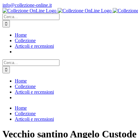
Salta
info@collezione-online.it
al
contenuto
Cerca
per:
Home
Collezione
Articoli e recensioni
Cerca
per:
Home
Collezione
Articoli e recensioni
Home
Collezione
Articoli e recensioni
Vecchio santino Angelo Custode