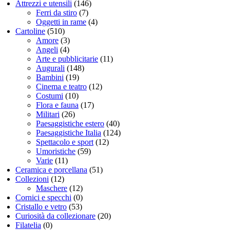
Attrezzi e utensili
(146)
Ferri da stiro
(7)
Oggetti in rame
(4)
Cartoline
(510)
Amore
(3)
Angeli
(4)
Arte e pubblicitarie
(11)
Augurali
(148)
Bambini
(19)
Cinema e teatro
(12)
Costumi
(10)
Flora e fauna
(17)
Militari
(26)
Paesaggistiche estero
(40)
Paesaggistiche Italia
(124)
Spettacolo e sport
(12)
Umoristiche
(59)
Varie
(11)
Ceramica e porcellana
(51)
Collezioni
(12)
Maschere
(12)
Cornici e specchi
(0)
Cristallo e vetro
(53)
Curiosità da collezionare
(20)
Filatelia
(0)