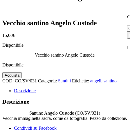
C
Vecchio santino Angelo Custode
C
p
15,00
€
Disponibile
L
Vecchio santino Angelo Custode
Disponibile
Vecchio
Acquista
santino
COD:
CO/SV/031
Categoria:
Santini
Etichette:
angeli
,
santino
Angelo
Custode
Descrizione
quantità
Descrizione
Santino Angelo Custode (CO/SV/031)
Vecchia immaginetta sacra, come da fotografia. Pezzo da collezione.
Condividi su Facebook