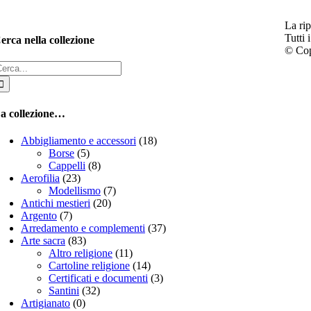
La rip
Tutti i
erca nella collezione
© Cop
erca
er:
a collezione…
Abbigliamento e accessori
(18)
Borse
(5)
Cappelli
(8)
Aerofilia
(23)
Modellismo
(7)
Antichi mestieri
(20)
Argento
(7)
Arredamento e complementi
(37)
Arte sacra
(83)
Altro religione
(11)
Cartoline religione
(14)
Certificati e documenti
(3)
Santini
(32)
Artigianato
(0)