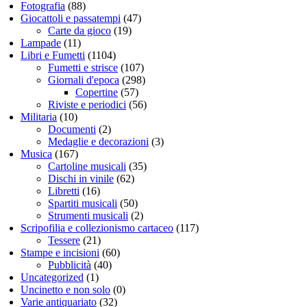
Fotografia
(88)
Giocattoli e passatempi
(47)
Carte da gioco
(19)
Lampade
(11)
Libri e Fumetti
(1104)
Fumetti e strisce
(107)
Giornali d'epoca
(298)
Copertine
(57)
Riviste e periodici
(56)
Militaria
(10)
Documenti
(2)
Medaglie e decorazioni
(3)
Musica
(167)
Cartoline musicali
(35)
Dischi in vinile
(62)
Libretti
(16)
Spartiti musicali
(50)
Strumenti musicali
(2)
Scripofilia e collezionismo cartaceo
(117)
Tessere
(21)
Stampe e incisioni
(60)
Pubblicità
(40)
Uncategorized
(1)
Uncinetto e non solo
(0)
Varie antiquariato
(32)