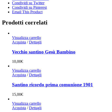
Condividi su Twitter
Condividi su Pinterest
Email This Product
Prodotti correlati
Visualizza carrello
Acquista
/
Dettagli
Vecchio santino Gesù Bambino
10,00
€
Visualizza carrello
Acquista
/
Dettagli
Santino ricordo prima comunione 1901
15,00
€
Visualizza carrello
Acquista
/
Dettagli