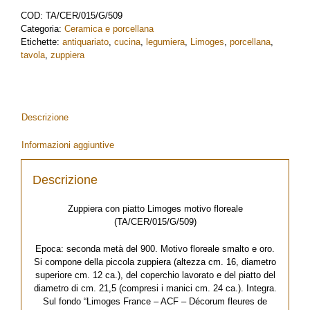
Limoges
COD:
TA/CER/015/G/509
motivo
Categoria:
Ceramica e porcellana
floreale
Etichette:
antiquariato
,
cucina
,
legumiera
,
Limoges
,
porcellana
,
quantità
tavola
,
zuppiera
Descrizione
Informazioni aggiuntive
Descrizione
Zuppiera con piatto Limoges motivo floreale
(TA/CER/015/G/509)
Epoca: seconda metà del 900. Motivo floreale smalto e oro.
Si compone della piccola zuppiera (altezza cm. 16, diametro
superiore cm. 12 ca.), del coperchio lavorato e del piatto del
diametro di cm. 21,5 (compresi i manici cm. 24 ca.). Integra.
Sul fondo “Limoges France – ACF – Décorum fleures de