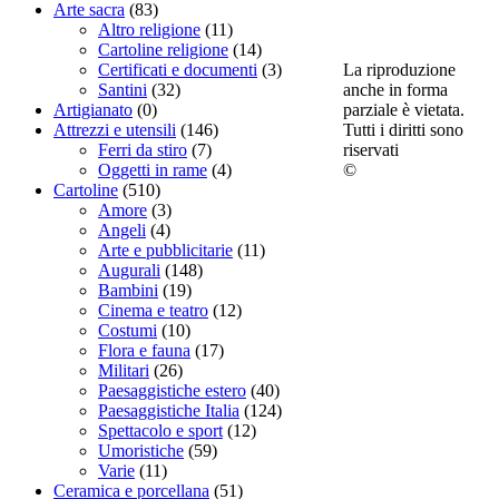
Arte sacra
(83)
Altro religione
(11)
Cartoline religione
(14)
La riproduzione
Certificati e documenti
(3)
anche in forma
Santini
(32)
parziale è vietata.
Artigianato
(0)
Tutti i diritti sono
Attrezzi e utensili
(146)
riservati
Ferri da stiro
(7)
©
Oggetti in rame
(4)
Cartoline
(510)
Amore
(3)
Angeli
(4)
Arte e pubblicitarie
(11)
Augurali
(148)
Bambini
(19)
Cinema e teatro
(12)
Costumi
(10)
Flora e fauna
(17)
Militari
(26)
Paesaggistiche estero
(40)
Paesaggistiche Italia
(124)
Spettacolo e sport
(12)
Umoristiche
(59)
Varie
(11)
Ceramica e porcellana
(51)