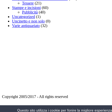
Tessere
(21)
Stampe e incisioni
(60)
Pubblicità
(40)
Uncategorized
(1)
Uncinetto e non solo
(0)
Varie antiquariato
(32)
Copyright 2005/2017 - All rights reserved
VIAGGIA IN ITALIA
Questo sito utilizza i cookie per fonire la migliore esperienza