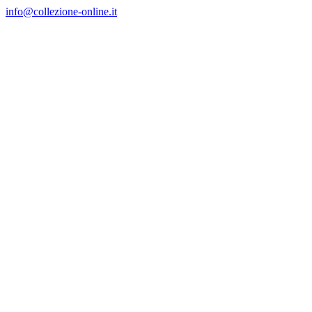
Salta
info@collezione-online.it
al
contenuto