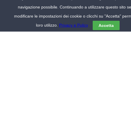
Alberghi Milano
navigazione possibile. Continuando a utilizzare questo sito s
Alberghi Venezia
Hotel Lago Maggiore
modificare le impostazioni dei cookie o clicchi su "Accetta" perm
Hotel centro Roma
Hotel economici
loro utilizzo.
Privacy e Policy
Accetta