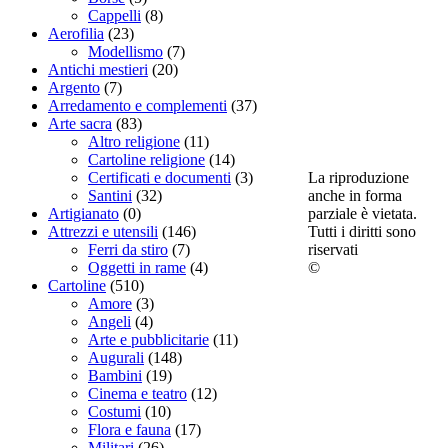
Cappelli
(8)
Aerofilia
(23)
Modellismo
(7)
Antichi mestieri
(20)
Argento
(7)
Arredamento e complementi
(37)
Arte sacra
(83)
Altro religione
(11)
Cartoline religione
(14)
La riproduzione
Certificati e documenti
(3)
anche in forma
Santini
(32)
parziale è vietata.
Artigianato
(0)
Tutti i diritti sono
Attrezzi e utensili
(146)
riservati
Ferri da stiro
(7)
©
Oggetti in rame
(4)
Cartoline
(510)
Amore
(3)
Angeli
(4)
Arte e pubblicitarie
(11)
Augurali
(148)
Bambini
(19)
Cinema e teatro
(12)
Costumi
(10)
Flora e fauna
(17)
Militari
(26)