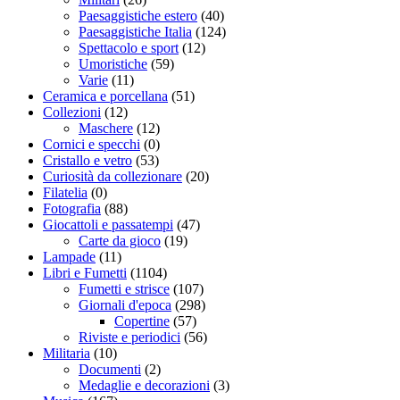
Paesaggistiche estero
(40)
Paesaggistiche Italia
(124)
Spettacolo e sport
(12)
Umoristiche
(59)
Varie
(11)
Ceramica e porcellana
(51)
Collezioni
(12)
Maschere
(12)
Cornici e specchi
(0)
Cristallo e vetro
(53)
Curiosità da collezionare
(20)
Filatelia
(0)
Fotografia
(88)
Giocattoli e passatempi
(47)
Carte da gioco
(19)
Lampade
(11)
Libri e Fumetti
(1104)
Fumetti e strisce
(107)
Giornali d'epoca
(298)
Copertine
(57)
Riviste e periodici
(56)
Militaria
(10)
Documenti
(2)
Medaglie e decorazioni
(3)