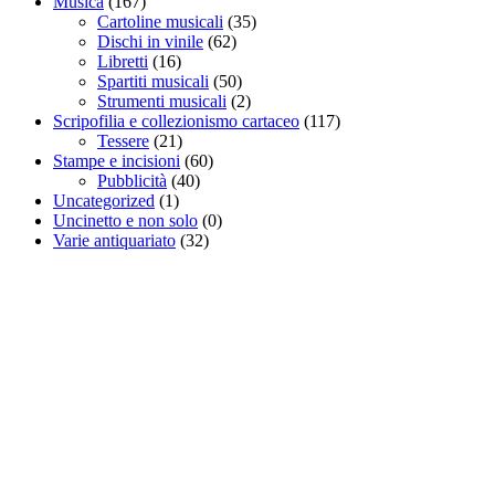
Musica
(167)
Cartoline musicali
(35)
Dischi in vinile
(62)
Libretti
(16)
Spartiti musicali
(50)
Strumenti musicali
(2)
Scripofilia e collezionismo cartaceo
(117)
Tessere
(21)
Stampe e incisioni
(60)
Pubblicità
(40)
Uncategorized
(1)
Uncinetto e non solo
(0)
Varie antiquariato
(32)