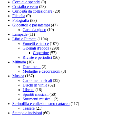
Cornici e specchi
(0)
Cristallo e vetro
(53)
Curiosità da collezionare
(20)
Filatelia
(0)
Fotografia
(88)
Giocattoli e passatempi
(47)
Carte da gioco
(19)
Lampade
(11)
Libri e Fumetti
(1104)
Fumetti e strisce
(107)
Giornali d'epoca
(298)
Copertine
(57)
Riviste e periodici
(56)
Militaria
(10)
Documenti
(2)
Medaglie e decorazioni
(3)
Musica
(167)
Cartoline musicali
(35)
Dischi in vinile
(62)
Libretti
(16)
Spartiti musicali
(50)
Strumenti musicali
(2)
Scripofilia e collezionismo cartaceo
(117)
Tessere
(21)
Stampe e incisioni
(60)