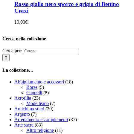
Rosso giallo nero sporco e grigio di Bettino
Craxi
10,00
€
Cerca nella collezione
Cerca per:
La collezione…
Abbigliamento e accessori
(18)
Borse
(5)
Cappelli
(8)
Aerofilia
(23)
Modellismo
(7)
Antichi mestieri
(20)
Argento
(7)
Arredamento e complementi
(37)
Arte sacra
(83)
Altro religione
(11)