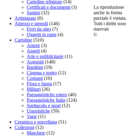
Cartoline religione
(14)
La riproduzione
Certificati e documenti
(3)
anche in forma
Santini
(32)
parziale è vietata.
Artigianato
(0)
Tutti i diritti sono
Attrezzi e utensili
(146)
riservati
Ferri da stiro
(7)
©
Oggetti in rame
(4)
Cartoline
(510)
Amore
(3)
Angeli
(4)
Arte e pubblicitarie
(11)
Augurali
(148)
Bambini
(19)
Cinema e teatro
(12)
Costumi
(10)
Flora e fauna
(17)
Militari
(26)
Paesaggistiche estero
(40)
Paesaggistiche Italia
(124)
Spettacolo e sport
(12)
Umoristiche
(59)
Varie
(11)
Ceramica e porcellana
(51)
Collezioni
(12)
Maschere
(12)