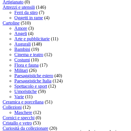
Artigianato
(0)
Attrezzi e utensili
(146)
Ferri da stiro
(7)
Oggetti in rame
(4)
Cartoline
(510)
Amore
(3)
Angeli
(4)
Arte e pubblicitarie
(11)
Augurali
(148)
Bambini
(19)
Cinema e teatro
(12)
Costumi
(10)
Flora e fauna
(17)
Militari
(26)
Paesaggistiche estero
(40)
Paesaggistiche Italia
(124)
Spettacolo e sport
(12)
Umoristiche
(59)
Varie
(11)
Ceramica e porcellana
(51)
Collezioni
(12)
Maschere
(12)
Cornici e specchi
(0)
Cristallo e vetro
(53)
Curiosità da collezionare
(20)