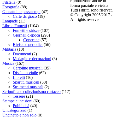
riproduzione anche in
Filatelia
(0)
forma parziale è vietata.
Fotografia
(88)
Tutti i diritti sono riservati
Giocattoli e passatempi
(47)
© Copyright 2005/2017 -
Carte da gioco
(19)
All rights reserved
Lampade
(11)
Libri e Fumetti
(1104)
Fumetti e strisce
(107)
Giornali d'epoca
(298)
Copertine
(57)
Riviste e periodici
(56)
Militaria
(10)
Documenti
(2)
Medaglie e decorazioni
(3)
Musica
(167)
Cartoline musicali
(35)
Dischi in vinile
(62)
Libretti
(16)
Spartiti musicali
(50)
Strumenti musicali
(2)
Scripofilia e collezionismo cartaceo
(117)
Tessere
(21)
Stampe e incisioni
(60)
Pubblicità
(40)
Uncategorized
(1)
Uncinetto e non solo
(0)