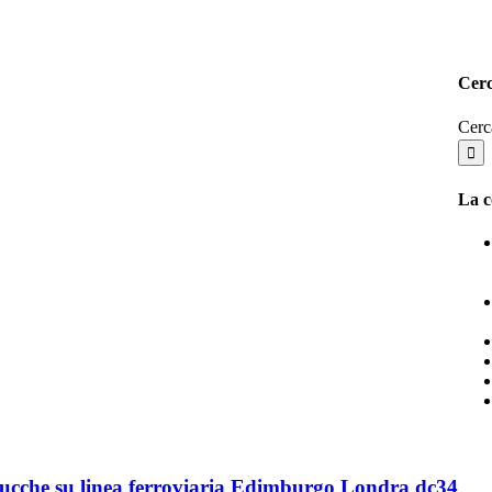
Cerc
Cerc
La c
ucche su linea ferroviaria Edimburgo Londra dc34