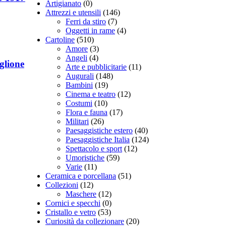
Artigianato
(0)
Attrezzi e utensili
(146)
Ferri da stiro
(7)
Oggetti in rame
(4)
Cartoline
(510)
Amore
(3)
Angeli
(4)
glione
Arte e pubblicitarie
(11)
Augurali
(148)
Bambini
(19)
Cinema e teatro
(12)
Costumi
(10)
Flora e fauna
(17)
Militari
(26)
Paesaggistiche estero
(40)
Paesaggistiche Italia
(124)
Spettacolo e sport
(12)
Umoristiche
(59)
Varie
(11)
Ceramica e porcellana
(51)
Collezioni
(12)
Maschere
(12)
Cornici e specchi
(0)
Cristallo e vetro
(53)
Curiosità da collezionare
(20)