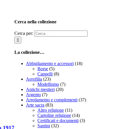
Cerca nella collezione
Cerca per:
La collezione…
Abbigliamento e accessori
(18)
Borse
(5)
Cappelli
(8)
Aerofilia
(23)
Modellismo
(7)
Antichi mestieri
(20)
Argento
(7)
Arredamento e complementi
(37)
Arte sacra
(83)
Altro religione
(11)
Cartoline religione
(14)
Certificati e documenti
(3)
Santini
(32)
vo 1917