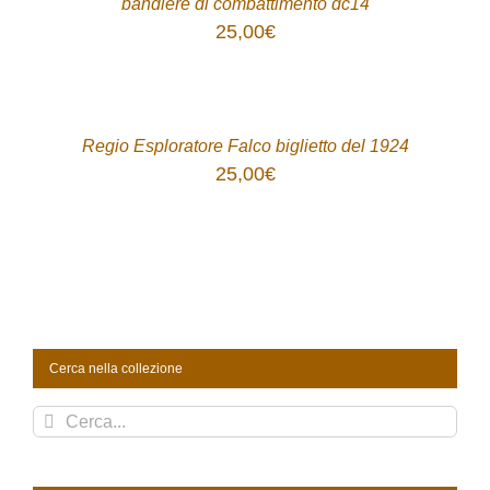
bandiere di combattimento dc14
25,00
€
ACQUISTA
/
DETTAGLI
Regio Esploratore Falco biglietto del 1924
25,00
€
Cerca nella collezione
Cerca
per: