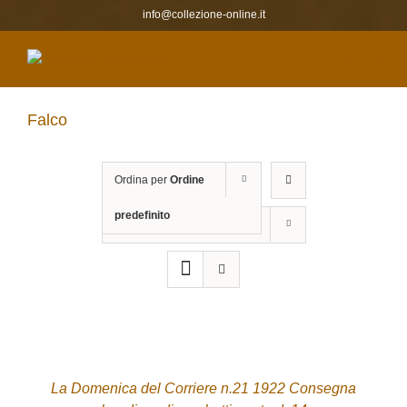
Salta
info@collezione-online.it
al
contenuto
Falco
Ordina per
Ordine
predefinito
Mostra
12 Prodotti
ACQUISTA
/
DETTAGLI
La Domenica del Corriere n.21 1922 Consegna