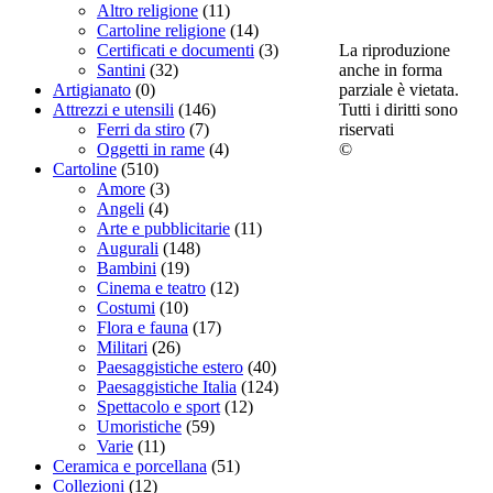
Altro religione
(11)
Cartoline religione
(14)
La riproduzione
Certificati e documenti
(3)
anche in forma
Santini
(32)
parziale è vietata.
Artigianato
(0)
Tutti i diritti sono
Attrezzi e utensili
(146)
riservati
Ferri da stiro
(7)
©
Oggetti in rame
(4)
Cartoline
(510)
Amore
(3)
Angeli
(4)
Arte e pubblicitarie
(11)
Augurali
(148)
Bambini
(19)
Cinema e teatro
(12)
Costumi
(10)
Flora e fauna
(17)
Militari
(26)
Paesaggistiche estero
(40)
Paesaggistiche Italia
(124)
Spettacolo e sport
(12)
Umoristiche
(59)
Varie
(11)
Ceramica e porcellana
(51)
Collezioni
(12)