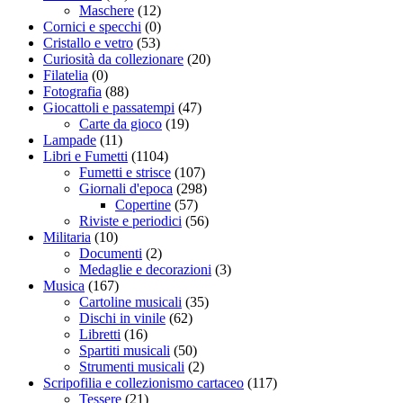
Maschere
(12)
Cornici e specchi
(0)
Cristallo e vetro
(53)
Curiosità da collezionare
(20)
Filatelia
(0)
Fotografia
(88)
Giocattoli e passatempi
(47)
Carte da gioco
(19)
Lampade
(11)
Libri e Fumetti
(1104)
Fumetti e strisce
(107)
Giornali d'epoca
(298)
Copertine
(57)
Riviste e periodici
(56)
Militaria
(10)
Documenti
(2)
Medaglie e decorazioni
(3)
Musica
(167)
Cartoline musicali
(35)
Dischi in vinile
(62)
Libretti
(16)
Spartiti musicali
(50)
Strumenti musicali
(2)
Scripofilia e collezionismo cartaceo
(117)
Tessere
(21)