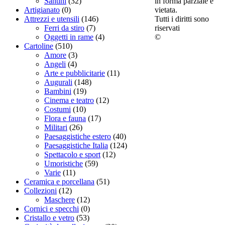
in forma parziale è
Santini
(32)
vietata.
Artigianato
(0)
Tutti i diritti sono
Attrezzi e utensili
(146)
riservati
Ferri da stiro
(7)
©
Oggetti in rame
(4)
Cartoline
(510)
Amore
(3)
Angeli
(4)
Arte e pubblicitarie
(11)
Augurali
(148)
Bambini
(19)
Cinema e teatro
(12)
Costumi
(10)
Flora e fauna
(17)
Militari
(26)
Paesaggistiche estero
(40)
Paesaggistiche Italia
(124)
Spettacolo e sport
(12)
Umoristiche
(59)
Varie
(11)
Ceramica e porcellana
(51)
Collezioni
(12)
Maschere
(12)
Cornici e specchi
(0)
Cristallo e vetro
(53)