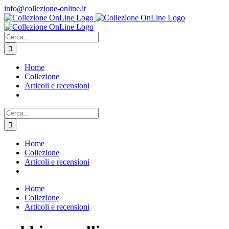
Salta
info@collezione-online.it
al
contenuto
Cerca
per:
Home
Collezione
Articoli e recensioni
Cerca
per:
Home
Collezione
Articoli e recensioni
Home
Collezione
Articoli e recensioni