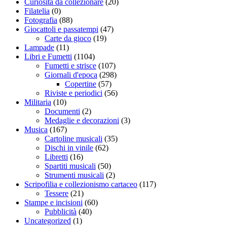
Curiosità da collezionare
(20)
Filatelia
(0)
Fotografia
(88)
Giocattoli e passatempi
(47)
Carte da gioco
(19)
Lampade
(11)
Libri e Fumetti
(1104)
Fumetti e strisce
(107)
Giornali d'epoca
(298)
Copertine
(57)
Riviste e periodici
(56)
Militaria
(10)
Documenti
(2)
Medaglie e decorazioni
(3)
Musica
(167)
Cartoline musicali
(35)
Dischi in vinile
(62)
Libretti
(16)
Spartiti musicali
(50)
Strumenti musicali
(2)
Scripofilia e collezionismo cartaceo
(117)
Tessere
(21)
Stampe e incisioni
(60)
Pubblicità
(40)
Uncategorized
(1)