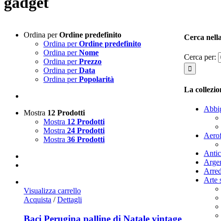
gadget
Ordina per
Ordine predefinito
Cerca nella
Ordina per
Ordine predefinito
Ordina per
Nome
Cerca per:
Ordina per
Prezzo
Ordina per
Data
Ordina per
Popolarità
La collezi
Abbig
Mostra
12 Prodotti
Mostra
12 Prodotti
Mostra
24 Prodotti
Aerof
Mostra
36 Prodotti
Antic
Arge
Arre
Arte 
Visualizza carrello
Acquista
/
Dettagli
Baci Perugina palline di Natale vintage