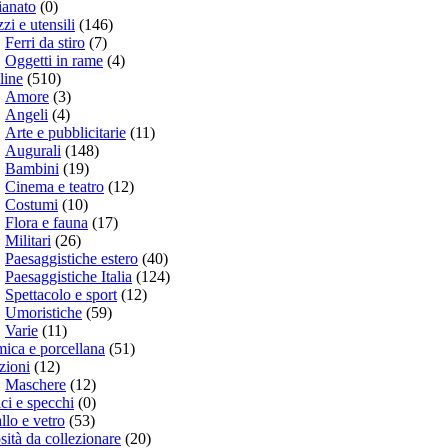
ianato
(0)
zi e utensili
(146)
Ferri da stiro
(7)
Oggetti in rame
(4)
line
(510)
Amore
(3)
Angeli
(4)
Arte e pubblicitarie
(11)
Augurali
(148)
Bambini
(19)
Cinema e teatro
(12)
Costumi
(10)
Flora e fauna
(17)
Militari
(26)
Paesaggistiche estero
(40)
Paesaggistiche Italia
(124)
Spettacolo e sport
(12)
Umoristiche
(59)
Varie
(11)
ica e porcellana
(51)
zioni
(12)
Maschere
(12)
ci e specchi
(0)
allo e vetro
(53)
sità da collezionare
(20)