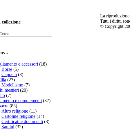
La riproduzione 
Tutti i diritti son
 collezione
© Copyright 200
one…
liamento e accessori
(18)
Borse
(5)
Cappelli
(8)
ilia
(23)
Modellismo
(7)
hi mestieri
(20)
nto
(7)
damento e complementi
(37)
sacra
(83)
Altro religione
(11)
Cartoline religione
(14)
Certificati e documenti
(3)
Santini
(32)