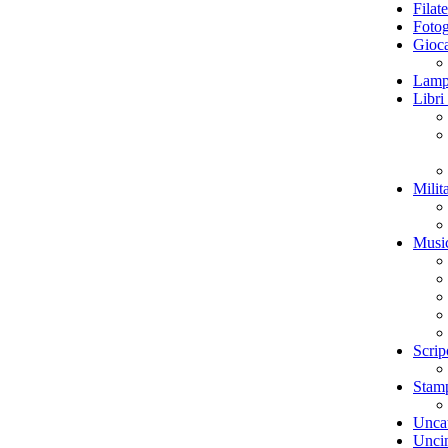
Filate
Fotog
Gioca
Lamp
Libri
Milit
Musi
Scrip
Stamp
Unca
Uncin