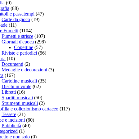
lia
(0)
rafia
(88)
ttoli e passatempi
(47)
Carte da gioco
(19)
ade
(11)
 e Fumetti
(1104)
Fumetti e strisce
(107)
Giornali d'epoca
(298)
Copertine
(57)
Riviste e periodici
(56)
aria
(10)
Documenti
(2)
Medaglie e decorazioni
(3)
ca
(167)
Cartoline musicali
(35)
Dischi in vinile
(62)
Libretti
(16)
Spartiti musicali
(50)
Strumenti musicali
(2)
ofilia e collezionismo cartaceo
(117)
Tessere
(21)
e e incisioni
(60)
Pubblicità
(40)
tegorized
(1)
etto e non solo
(0)