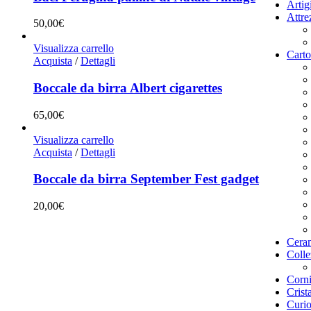
Artig
Attrez
50,00
€
Visualizza carrello
Carto
Acquista
/
Dettagli
Boccale da birra Albert cigarettes
65,00
€
Visualizza carrello
Acquista
/
Dettagli
Boccale da birra September Fest gadget
20,00
€
Ceram
Colle
Corni
Crist
Curio