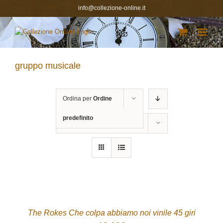
Salta
info@collezione-online.it
al
contenuto
gruppo musicale
Ordina per
Ordine
predefinito
Mostra
12 Prodotti
ACQUISTA
/
DETTAGLI
The Rokes Che colpa abbiamo noi vinile 45 giri