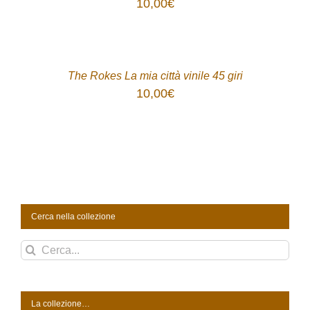
10,00
€
ACQUISTA
/
DETTAGLI
The Rokes La mia città vinile 45 giri
10,00
€
Cerca nella collezione
Cerca
per:
La collezione…