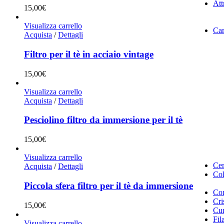
Att
15,00
€
Visualizza carrello
Car
Acquista
/
Dettagli
Filtro per il tè in acciaio vintage
15,00
€
Visualizza carrello
Acquista
/
Dettagli
Pesciolino filtro da immersione per il tè
15,00
€
Visualizza carrello
Cer
Acquista
/
Dettagli
Col
Piccola sfera filtro per il tè da immersione
Cor
Cri
15,00
€
Cur
Fil
Visualizza carrello