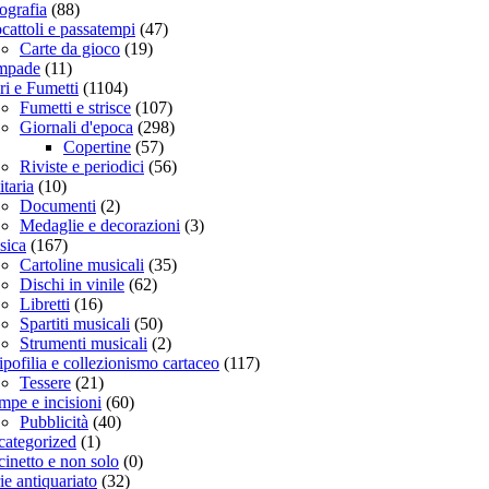
ografia
(88)
cattoli e passatempi
(47)
Carte da gioco
(19)
mpade
(11)
ri e Fumetti
(1104)
Fumetti e strisce
(107)
Giornali d'epoca
(298)
Copertine
(57)
Riviste e periodici
(56)
itaria
(10)
Documenti
(2)
Medaglie e decorazioni
(3)
sica
(167)
Cartoline musicali
(35)
Dischi in vinile
(62)
Libretti
(16)
Spartiti musicali
(50)
Strumenti musicali
(2)
ipofilia e collezionismo cartaceo
(117)
Tessere
(21)
mpe e incisioni
(60)
Pubblicità
(40)
ategorized
(1)
inetto e non solo
(0)
ie antiquariato
(32)