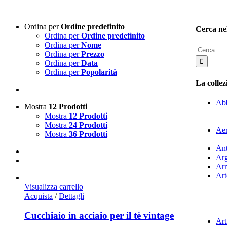
Ordina per
Ordine predefinito
Cerca nel
Ordina per
Ordine predefinito
Ordina per
Nome
Cerca
Ordina per
Prezzo
per:
Ordina per
Data
Ordina per
Popolarità
La colle
Abb
Mostra
12 Prodotti
Mostra
12 Prodotti
Mostra
24 Prodotti
Aer
Mostra
36 Prodotti
Ant
Ar
Arr
Art
Visualizza carrello
Acquista
/
Dettagli
Cucchiaio in acciaio per il tè vintage
Art