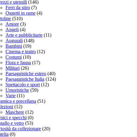
rezzi e utensili
(146)
Ferri da stiro
(7)
Oggetti in rame
(4)
toline
(510)
Amore
(3)
Angeli
(4)
Arte e pubblicitarie
(11)
Augurali
(148)
Bambini
(19)
Cinema e teatro
(12)
Costumi
(10)
Flora e fauna
(17)
Militari
(26)
Paesaggistiche estero
(40)
Paesaggistiche Italia
(124)
Spettacolo e sport
(12)
Umoristiche
(59)
Varie
(11)
amica e porcellana
(51)
lezioni
(12)
Maschere
(12)
nici e specchi
(0)
stallo e vetro
(53)
iosità da collezionare
(20)
atelia
(0)