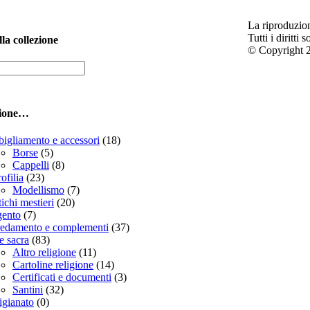
La riproduzion
Tutti i diritti 
la collezione
© Copyright 2
zione…
igliamento e accessori
(18)
Borse
(5)
Cappelli
(8)
ofilia
(23)
Modellismo
(7)
ichi mestieri
(20)
gento
(7)
edamento e complementi
(37)
e sacra
(83)
Altro religione
(11)
Cartoline religione
(14)
Certificati e documenti
(3)
Santini
(32)
igianato
(0)