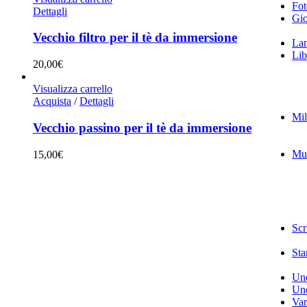
Fot
Dettagli
Gio
Vecchio filtro per il tè da immersione
La
Lib
20,00
€
Visualizza carrello
Acquista
/
Dettagli
Mil
Vecchio passino per il tè da immersione
Mu
15,00
€
Scr
Sta
Unc
Unc
Var