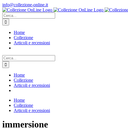
Salta
info@collezione-online.it
al
contenuto
Cerca
per:
Home
Collezione
Articoli e recensioni
Cerca
per:
Home
Collezione
Articoli e recensioni
Home
Collezione
Articoli e recensioni
immersione