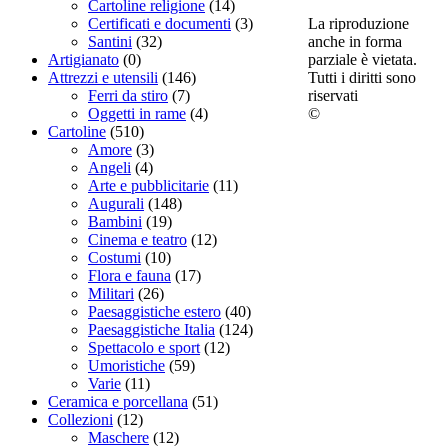
Cartoline religione
(14)
La riproduzione
Certificati e documenti
(3)
anche in forma
Santini
(32)
parziale è vietata.
Artigianato
(0)
Tutti i diritti sono
Attrezzi e utensili
(146)
riservati
Ferri da stiro
(7)
©
Oggetti in rame
(4)
Cartoline
(510)
Amore
(3)
Angeli
(4)
Arte e pubblicitarie
(11)
Augurali
(148)
Bambini
(19)
Cinema e teatro
(12)
Costumi
(10)
Flora e fauna
(17)
Militari
(26)
Paesaggistiche estero
(40)
Paesaggistiche Italia
(124)
Spettacolo e sport
(12)
Umoristiche
(59)
Varie
(11)
Ceramica e porcellana
(51)
Collezioni
(12)
Maschere
(12)