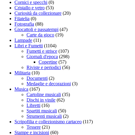
Cornici e specchi
(0)
Cristallo e vetro
(53)
Curiosità da collezionare
(20)
Filatelia
(0)
Fotografia
(88)
Giocattoli e passatempi
(47)
Carte da gioco
(19)
Lampade
(11)
Libri e Fumetti
(1104)
Fumetti e strisce
(107)
Giornali d'epoca
(298)
Copertine
(57)
Riviste e periodici
(56)
Militaria
(10)
Documenti
(2)
Medaglie e decorazioni
(3)
Musica
(167)
Cartoline musicali
(35)
Dischi in vinile
(62)
Libretti
(16)
Spartiti musicali
(50)
Strumenti musicali
(2)
Scripofilia e collezionismo cartaceo
(117)
Tessere
(21)
Stampe e incisioni
(60)