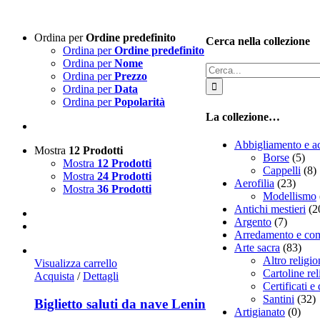
Ordina per
Ordine predefinito
Cerca nella collezione
Ordina per
Ordine predefinito
Ordina per
Nome
Cerca
Ordina per
Prezzo
per:
Ordina per
Data
Ordina per
Popolarità
La collezione…
Abbigliamento e ac
Mostra
12 Prodotti
Borse
(5)
Mostra
12 Prodotti
Cappelli
(8)
Mostra
24 Prodotti
Aerofilia
(23)
Mostra
36 Prodotti
Modellismo
Antichi mestieri
(2
Argento
(7)
Arredamento e co
Arte sacra
(83)
Altro religio
Visualizza carrello
Cartoline re
Acquista
/
Dettagli
Certificati 
Santini
(32)
Biglietto saluti da nave Lenin
Artigianato
(0)