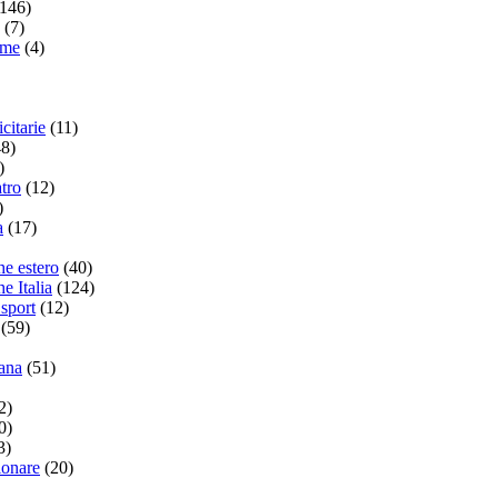
(146)
(7)
ame
(4)
citarie
(11)
48)
)
tro
(12)
)
a
(17)
he estero
(40)
e Italia
(124)
 sport
(12)
(59)
ana
(51)
2)
0)
3)
ionare
(20)