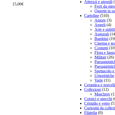
Attrezzi e utensili
15,00
€
Ferri da stiro
Oggetti in r
Cartoline
(510)
Amore
(3)
Angeli
(4)
Arte e pubbli
Augurali
(1
Bambini
(19
Cinema e tea
Costumi
(10
Flora e faun
Militari
(26)
Paesaggistic
Paesaggistich
Spettacolo e
Umoristiche
Varie
(11)
Ceramica e porcell
Collezioni
(12)
Maschere
(1
Cornici e specchi
(
Cristallo e vetro
(5
Curiosità da collez
Filatelia
(0)