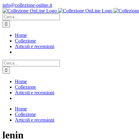
Salta
info@collezione-online.it
al
contenuto
Cerca
per:
Home
Collezione
Articoli e recensioni
Cerca
per:
Home
Collezione
Articoli e recensioni
Home
Collezione
Articoli e recensioni
lenin