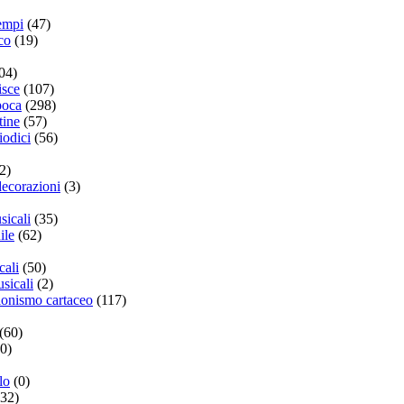
tempi
(47)
co
(19)
04)
isce
(107)
poca
(298)
tine
(57)
iodici
(56)
2)
decorazioni
(3)
sicali
(35)
ile
(62)
cali
(50)
sicali
(2)
zionismo cartaceo
(117)
(60)
0)
lo
(0)
(32)