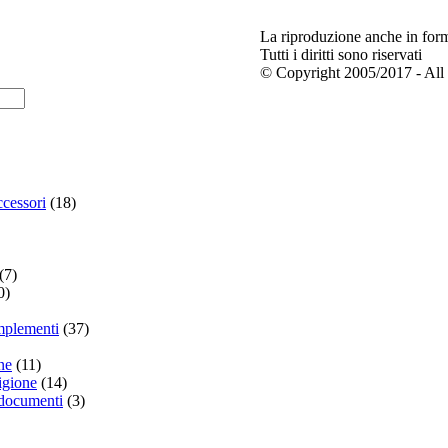
La riproduzione anche in forma
Tutti i diritti sono riservati
© Copyright 2005/2017 - All 
cessori
(18)
(7)
0)
mplementi
(37)
ne
(11)
ligione
(14)
e documenti
(3)