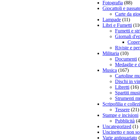
Fotografia
(88)
Giocattoli e passa
Carte da gio
Lampade
(11)
Libri e Fumetti
(11
Fumetti e str
Giornali d'e
Coper
Riviste e per
Militaria
(10)
Documenti
(
Medaglie e 
Musica
(167)
Cartoline mu
Dischi in vin
Libretti
(16)
Spartiti musi
Strumenti mu
Scripofilia e colle
Tessere
(21)
Stampe e incisioni
Pubblicità
(4
Uncategorized
(1)
Uncinetto e non so
Varie antiquariato