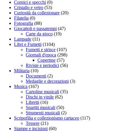
Cornici e specchi
(0)
Cristallo e vetro
(53)
Curiosità da collezionare
(20)
Filatelia
(0)
Fotografia
(88)
Giocattoli e passatempi
(47)
Carte da gioco
(19)
Lampade
(11)
Libri e Fumetti
(1104)
Fumetti e strisce
(107)
Giornali d'epoca
(298)
Copertine
(57)
Riviste e periodici
(56)
Militaria
(10)
Documenti
(2)
Medaglie e decorazioni
(3)
Musica
(167)
Cartoline musicali
(35)
Dischi in vinile
(62)
Libretti
(16)
Spartiti musicali
(50)
Strumenti musicali
(2)
Scripofilia e collezionismo cartaceo
(117)
Tessere
(21)
Stampe e incisioni
(60)