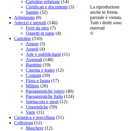
Cartoline religione
(14)
La riproduzione
Certificati e documenti
(3)
anche in forma
Santini
(32)
parziale è vietata.
Artigianato
(0)
Tutti i diritti sono
Attrezzi e utensili
(146)
riservati
Ferri da stiro
(7)
©
Oggetti in rame
(4)
Cartoline
(510)
Amore
(3)
Angeli
(4)
Arte e pubblicitarie
(11)
Augurali
(148)
Bambini
(19)
Cinema e teatro
(12)
Costumi
(10)
Flora e fauna
(17)
Militari
(26)
Paesaggistiche estero
(40)
Paesaggistiche Italia
(124)
Spettacolo e sport
(12)
Umoristiche
(59)
Varie
(11)
Ceramica e porcellana
(51)
Collezioni
(12)
Maschere
(12)