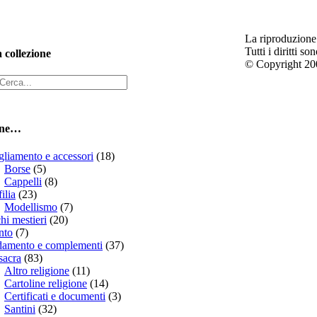
La riproduzione 
Tutti i diritti so
 collezione
© Copyright 200
ione…
liamento e accessori
(18)
Borse
(5)
Cappelli
(8)
ilia
(23)
Modellismo
(7)
hi mestieri
(20)
nto
(7)
damento e complementi
(37)
sacra
(83)
Altro religione
(11)
Cartoline religione
(14)
Certificati e documenti
(3)
Santini
(32)