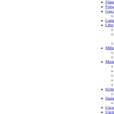
Filate
Fotog
Gioca
Lamp
Libri
Milit
Musi
Scrip
Stamp
Unca
Uncin