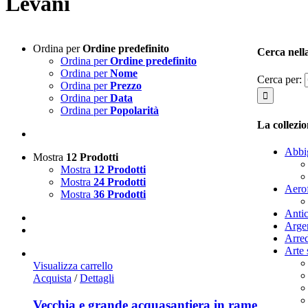
Levani
Ordina per
Ordine predefinito
Cerca nella
Ordina per
Ordine predefinito
Ordina per
Nome
Cerca per:
Ordina per
Prezzo
Ordina per
Data
Ordina per
Popolarità
La collez
Abbig
Mostra
12 Prodotti
Mostra
12 Prodotti
Mostra
24 Prodotti
Aerof
Mostra
36 Prodotti
Antic
Arge
Arre
Arte 
Visualizza carrello
Acquista
/
Dettagli
Vecchia e grande acquasantiera in rame