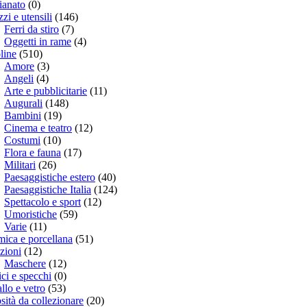
ianato
(0)
zzi e utensili
(146)
Ferri da stiro
(7)
Oggetti in rame
(4)
line
(510)
Amore
(3)
Angeli
(4)
Arte e pubblicitarie
(11)
Augurali
(148)
Bambini
(19)
Cinema e teatro
(12)
Costumi
(10)
Flora e fauna
(17)
Militari
(26)
Paesaggistiche estero
(40)
Paesaggistiche Italia
(124)
Spettacolo e sport
(12)
Umoristiche
(59)
Varie
(11)
ica e porcellana
(51)
zioni
(12)
Maschere
(12)
ci e specchi
(0)
allo e vetro
(53)
sità da collezionare
(20)