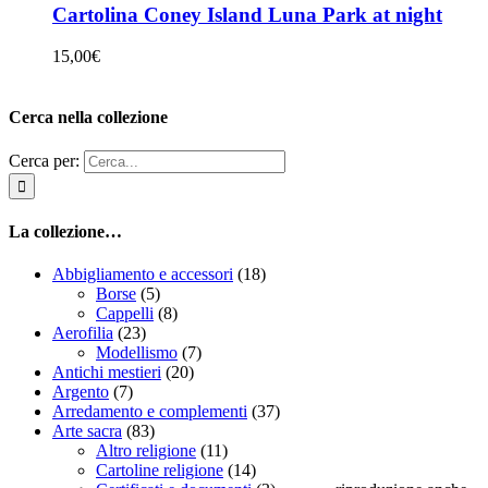
Cartolina Coney Island Luna Park at night
15,00
€
Cerca nella collezione
Cerca per:
La collezione…
Abbigliamento e accessori
(18)
Borse
(5)
Cappelli
(8)
Aerofilia
(23)
Modellismo
(7)
Antichi mestieri
(20)
Argento
(7)
Arredamento e complementi
(37)
Arte sacra
(83)
Altro religione
(11)
Cartoline religione
(14)