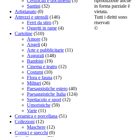
riproduzione anche
Certificati e documenti
(3)
in forma parziale è
Santini
(32)
vietata.
Artigianato
(0)
Tutti i diritti sono
Attrezzi e utensili
(146)
riservati
Ferri da stiro
(7)
©
Oggetti in rame
(4)
Cartoline
(510)
Amore
(3)
Angeli
(4)
Arte e pubblicitarie
(11)
Augurali
(148)
Bambini
(19)
Cinema e teatro
(12)
Costumi
(10)
Flora e fauna
(17)
Militari
(26)
Paesaggistiche estero
(40)
Paesaggistiche Italia
(124)
Spettacolo e sport
(12)
Umoristiche
(59)
Varie
(11)
Ceramica e porcellana
(51)
Collezioni
(12)
Maschere
(12)
Cornici e specchi
(0)