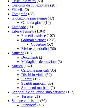
Cristallo e vetro
(53)
Curiosità da collezionare
(20)
Filatelia
(0)
Fotografia
(88)
Giocattoli e passatempi
(47)
Carte da gioco
(19)
Lampade
(11)
Libri e Fumetti
(1104)
Fumetti e strisce
(107)
Giornali d'epoca
(298)
Copertine
(57)
Riviste e periodici
(56)
Militaria
(10)
Documenti
(2)
Medaglie e decorazioni
(3)
Musica
(167)
Cartoline musicali
(35)
Dischi in vinile
(62)
Libretti
(16)
Spartiti musicali
(50)
Strumenti musicali
(2)
Scripofilia e collezionismo cartaceo
(117)
Tessere
(21)
Stampe e incisioni
(60)
Pubblicità
(40)