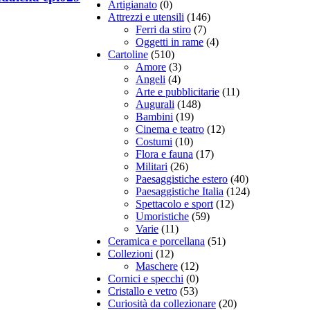
Artigianato
(0)
Attrezzi e utensili
(146)
Ferri da stiro
(7)
Oggetti in rame
(4)
Cartoline
(510)
Amore
(3)
Angeli
(4)
Arte e pubblicitarie
(11)
Augurali
(148)
Bambini
(19)
Cinema e teatro
(12)
Costumi
(10)
Flora e fauna
(17)
Militari
(26)
Paesaggistiche estero
(40)
Paesaggistiche Italia
(124)
Spettacolo e sport
(12)
Umoristiche
(59)
Varie
(11)
Ceramica e porcellana
(51)
Collezioni
(12)
Maschere
(12)
Cornici e specchi
(0)
Cristallo e vetro
(53)
Curiosità da collezionare
(20)