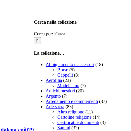
Cerca nella collezione
Cerca per:
La collezione…
Abbigliamento e accessori
(18)
Borse
(5)
Cappelli
(8)
Aerofilia
(23)
Modellismo
(7)
Antichi mestieri
(20)
Argento
(7)
Arredamento e complementi
(37)
Arte sacra
(83)
Altro religione
(11)
Cartoline religione
(14)
Certificati e documenti
(3)
Santini
(32)
ddalena cpi029