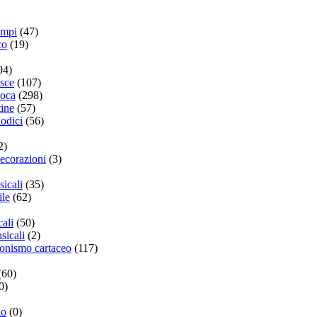
empi
(47)
co
(19)
04)
isce
(107)
poca
(298)
ine
(57)
iodici
(56)
2)
ecorazioni
(3)
sicali
(35)
ile
(62)
cali
(50)
sicali
(2)
zionismo cartaceo
(117)
(60)
0)
lo
(0)