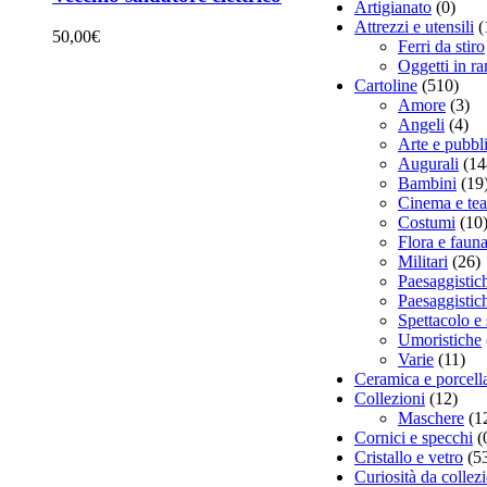
Artigianato
(0)
Attrezzi e utensili
(
50,00
€
Ferri da stiro
Oggetti in r
Cartoline
(510)
Amore
(3)
Angeli
(4)
Arte e pubbli
Augurali
(14
Bambini
(19
Cinema e tea
Costumi
(10
Flora e faun
Militari
(26)
Paesaggistic
Paesaggistich
Spettacolo e 
Umoristiche
Varie
(11)
Ceramica e porcell
Collezioni
(12)
Maschere
(1
Cornici e specchi
(
Cristallo e vetro
(5
Curiosità da collez