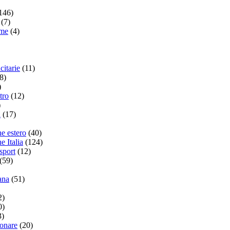
146)
(7)
ame
(4)
citarie
(11)
8)
)
tro
(12)
)
a
(17)
he estero
(40)
e Italia
(124)
sport
(12)
(59)
ana
(51)
2)
0)
3)
ionare
(20)