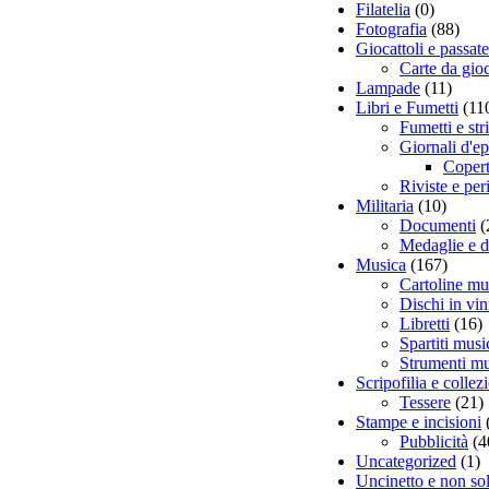
Filatelia
(0)
Fotografia
(88)
Giocattoli e passat
Carte da gio
Lampade
(11)
Libri e Fumetti
(11
Fumetti e str
Giornali d'e
Copert
Riviste e per
Militaria
(10)
Documenti
(
Medaglie e d
Musica
(167)
Cartoline mu
Dischi in vin
Libretti
(16)
Spartiti musi
Strumenti mu
Scripofilia e colle
Tessere
(21)
Stampe e incisioni
Pubblicità
(4
Uncategorized
(1)
Uncinetto e non so