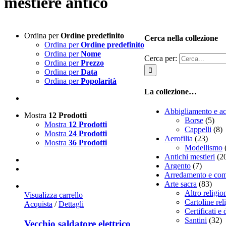
mestiere antico
Ordina per
Ordine predefinito
Cerca nella collezione
Ordina per
Ordine predefinito
Ordina per
Nome
Cerca per:
Ordina per
Prezzo
Ordina per
Data
Ordina per
Popolarità
La collezione…
Abbigliamento e ac
Mostra
12 Prodotti
Borse
(5)
Mostra
12 Prodotti
Cappelli
(8)
Mostra
24 Prodotti
Aerofilia
(23)
Mostra
36 Prodotti
Modellismo
Antichi mestieri
(2
Argento
(7)
Arredamento e com
Arte sacra
(83)
Altro religio
Visualizza carrello
Cartoline rel
Acquista
/
Dettagli
Certificati e
Santini
(32)
Vecchio saldatore elettrico