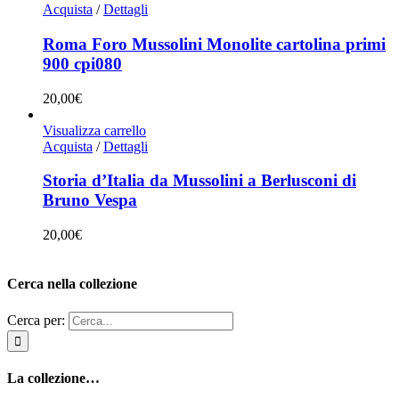
Acquista
/
Dettagli
Roma Foro Mussolini Monolite cartolina primi
900 cpi080
20,00
€
Visualizza carrello
Acquista
/
Dettagli
Storia d’Italia da Mussolini a Berlusconi di
Bruno Vespa
20,00
€
Cerca nella collezione
Cerca per:
La collezione…