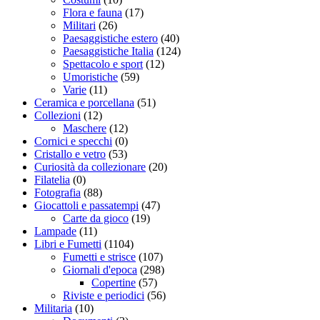
Flora e fauna
(17)
Militari
(26)
Paesaggistiche estero
(40)
Paesaggistiche Italia
(124)
Spettacolo e sport
(12)
Umoristiche
(59)
Varie
(11)
Ceramica e porcellana
(51)
Collezioni
(12)
Maschere
(12)
Cornici e specchi
(0)
Cristallo e vetro
(53)
Curiosità da collezionare
(20)
Filatelia
(0)
Fotografia
(88)
Giocattoli e passatempi
(47)
Carte da gioco
(19)
Lampade
(11)
Libri e Fumetti
(1104)
Fumetti e strisce
(107)
Giornali d'epoca
(298)
Copertine
(57)
Riviste e periodici
(56)
Militaria
(10)