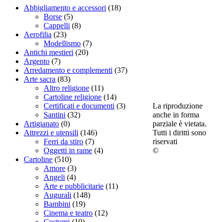
Abbigliamento e accessori
(18)
Borse
(5)
Cappelli
(8)
Aerofilia
(23)
Modellismo
(7)
Antichi mestieri
(20)
Argento
(7)
Arredamento e complementi
(37)
Arte sacra
(83)
Altro religione
(11)
Cartoline religione
(14)
La riproduzione
Certificati e documenti
(3)
anche in forma
Santini
(32)
parziale è vietata.
Artigianato
(0)
Tutti i diritti sono
Attrezzi e utensili
(146)
riservati
Ferri da stiro
(7)
©
Oggetti in rame
(4)
Cartoline
(510)
Amore
(3)
Angeli
(4)
Arte e pubblicitarie
(11)
Augurali
(148)
Bambini
(19)
Cinema e teatro
(12)
Costumi
(10)