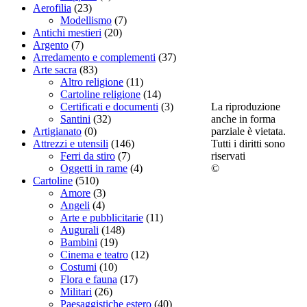
Aerofilia
(23)
Modellismo
(7)
Antichi mestieri
(20)
Argento
(7)
Arredamento e complementi
(37)
Arte sacra
(83)
Altro religione
(11)
Cartoline religione
(14)
La riproduzione
Certificati e documenti
(3)
anche in forma
Santini
(32)
parziale è vietata.
Artigianato
(0)
Tutti i diritti sono
Attrezzi e utensili
(146)
riservati
Ferri da stiro
(7)
©
Oggetti in rame
(4)
Cartoline
(510)
Amore
(3)
Angeli
(4)
Arte e pubblicitarie
(11)
Augurali
(148)
Bambini
(19)
Cinema e teatro
(12)
Costumi
(10)
Flora e fauna
(17)
Militari
(26)
Paesaggistiche estero
(40)