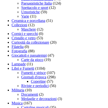
Paesaggistiche Italia
(124)
Spettacolo e sport
(12)
Umoristiche
(59)
Varie
(11)
Ceramica e porcellana
(51)
Collezioni
(12)
Maschere
(12)
Cornici e specchi
(0)
Cristallo e vetro
(53)
Curiosità da collezionare
(20)
Filatelia
(0)
Fotografia
(88)
Giocattoli e passatempi
(47)
Carte da gioco
(19)
Lampade
(11)
Libri e Fumetti
(1104)
Fumetti e strisce
(107)
Giornali d'epoca
(298)
Copertine
(57)
Riviste e periodici
(56)
Militaria
(10)
Documenti
(2)
Medaglie e decorazioni
(3)
Musica
(167)
Cartoline musicali
(35)