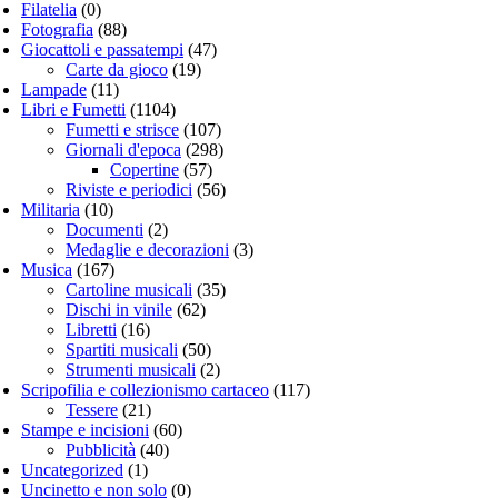
Filatelia
(0)
Fotografia
(88)
Giocattoli e passatempi
(47)
Carte da gioco
(19)
Lampade
(11)
Libri e Fumetti
(1104)
Fumetti e strisce
(107)
Giornali d'epoca
(298)
Copertine
(57)
Riviste e periodici
(56)
Militaria
(10)
Documenti
(2)
Medaglie e decorazioni
(3)
Musica
(167)
Cartoline musicali
(35)
Dischi in vinile
(62)
Libretti
(16)
Spartiti musicali
(50)
Strumenti musicali
(2)
Scripofilia e collezionismo cartaceo
(117)
Tessere
(21)
Stampe e incisioni
(60)
Pubblicità
(40)
Uncategorized
(1)
Uncinetto e non solo
(0)