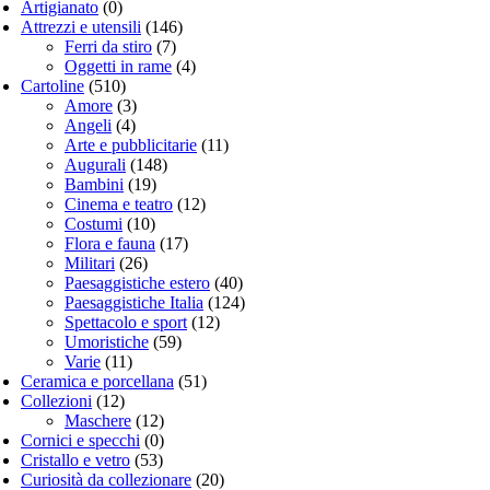
Artigianato
(0)
Attrezzi e utensili
(146)
Ferri da stiro
(7)
Oggetti in rame
(4)
Cartoline
(510)
Amore
(3)
Angeli
(4)
Arte e pubblicitarie
(11)
Augurali
(148)
Bambini
(19)
Cinema e teatro
(12)
Costumi
(10)
Flora e fauna
(17)
Militari
(26)
Paesaggistiche estero
(40)
Paesaggistiche Italia
(124)
Spettacolo e sport
(12)
Umoristiche
(59)
Varie
(11)
Ceramica e porcellana
(51)
Collezioni
(12)
Maschere
(12)
Cornici e specchi
(0)
Cristallo e vetro
(53)
Curiosità da collezionare
(20)