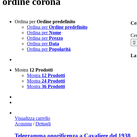
ordine corona
Ordina per
Ordine predefinito
Cer
Ordina per
Ordine predefinito
Ordina per
Nome
Cer
Ordina per
Prezzo
Ordina per
Data
Ordina per
Popolarità
La
Mostra
12 Prodotti
Mostra
12 Prodotti
Mostra
24 Prodotti
Mostra
36 Prodotti
Visualizza carrello
Acquista
/
Dettagli
Telegramma onorificenza a Cavaliere del 1938