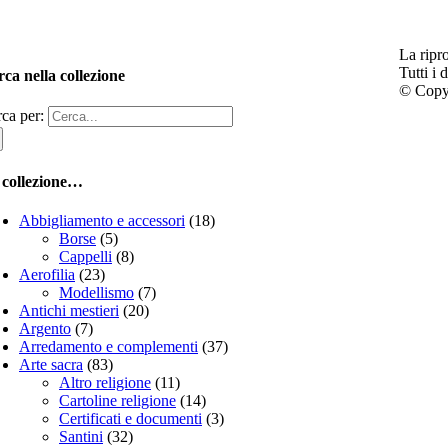
La ripr
Tutti i d
ca nella collezione
© Copyr
ca per:
 collezione…
Abbigliamento e accessori
(18)
Borse
(5)
Cappelli
(8)
Aerofilia
(23)
Modellismo
(7)
Antichi mestieri
(20)
Argento
(7)
Arredamento e complementi
(37)
Arte sacra
(83)
Altro religione
(11)
Cartoline religione
(14)
Certificati e documenti
(3)
Santini
(32)