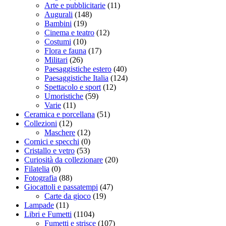
Arte e pubblicitarie
(11)
Augurali
(148)
Bambini
(19)
Cinema e teatro
(12)
Costumi
(10)
Flora e fauna
(17)
Militari
(26)
Paesaggistiche estero
(40)
Paesaggistiche Italia
(124)
Spettacolo e sport
(12)
Umoristiche
(59)
Varie
(11)
Ceramica e porcellana
(51)
Collezioni
(12)
Maschere
(12)
Cornici e specchi
(0)
Cristallo e vetro
(53)
Curiosità da collezionare
(20)
Filatelia
(0)
Fotografia
(88)
Giocattoli e passatempi
(47)
Carte da gioco
(19)
Lampade
(11)
Libri e Fumetti
(1104)
Fumetti e strisce
(107)