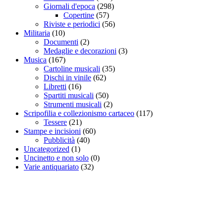
Giornali d'epoca
(298)
Copertine
(57)
Riviste e periodici
(56)
Militaria
(10)
Documenti
(2)
Medaglie e decorazioni
(3)
Musica
(167)
Cartoline musicali
(35)
Dischi in vinile
(62)
Libretti
(16)
Spartiti musicali
(50)
Strumenti musicali
(2)
Scripofilia e collezionismo cartaceo
(117)
Tessere
(21)
Stampe e incisioni
(60)
Pubblicità
(40)
Uncategorized
(1)
Uncinetto e non solo
(0)
Varie antiquariato
(32)