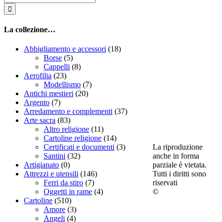
per:
La collezione…
Abbigliamento e accessori
(18)
Borse
(5)
Cappelli
(8)
Aerofilia
(23)
Modellismo
(7)
Antichi mestieri
(20)
Argento
(7)
Arredamento e complementi
(37)
Arte sacra
(83)
Altro religione
(11)
Cartoline religione
(14)
La riproduzione
Certificati e documenti
(3)
anche in forma
Santini
(32)
parziale è vietata.
Artigianato
(0)
Tutti i diritti sono
Attrezzi e utensili
(146)
riservati
Ferri da stiro
(7)
©
Oggetti in rame
(4)
Cartoline
(510)
Amore
(3)
Angeli
(4)