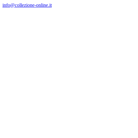
Salta
info@collezione-online.it
al
contenuto