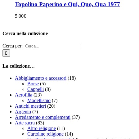
Topolino Paperino e Qui, Quo, Qua 1977
5,00
€
Cerca nella collezione
Cerca per:
La collezione…
Abbigliamento e accessori
(18)
Borse
(5)
Cappelli
(8)
Aerofilia
(23)
Modellismo
(7)
Antichi mestieri
(20)
Argento
(7)
Arredamento e complementi
(37)
Arte sacra
(83)
Altro religione
(11)
Cartoline religione
(14)