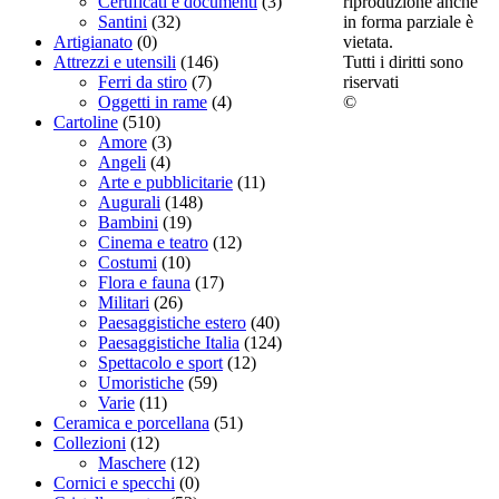
riproduzione anche
Certificati e documenti
(3)
in forma parziale è
Santini
(32)
vietata.
Artigianato
(0)
Tutti i diritti sono
Attrezzi e utensili
(146)
riservati
Ferri da stiro
(7)
©
Oggetti in rame
(4)
Cartoline
(510)
Amore
(3)
Angeli
(4)
Arte e pubblicitarie
(11)
Augurali
(148)
Bambini
(19)
Cinema e teatro
(12)
Costumi
(10)
Flora e fauna
(17)
Militari
(26)
Paesaggistiche estero
(40)
Paesaggistiche Italia
(124)
Spettacolo e sport
(12)
Umoristiche
(59)
Varie
(11)
Ceramica e porcellana
(51)
Collezioni
(12)
Maschere
(12)
Cornici e specchi
(0)