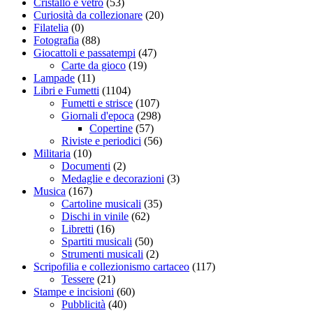
Cristallo e vetro
(53)
Curiosità da collezionare
(20)
Filatelia
(0)
Fotografia
(88)
Giocattoli e passatempi
(47)
Carte da gioco
(19)
Lampade
(11)
Libri e Fumetti
(1104)
Fumetti e strisce
(107)
Giornali d'epoca
(298)
Copertine
(57)
Riviste e periodici
(56)
Militaria
(10)
Documenti
(2)
Medaglie e decorazioni
(3)
Musica
(167)
Cartoline musicali
(35)
Dischi in vinile
(62)
Libretti
(16)
Spartiti musicali
(50)
Strumenti musicali
(2)
Scripofilia e collezionismo cartaceo
(117)
Tessere
(21)
Stampe e incisioni
(60)
Pubblicità
(40)