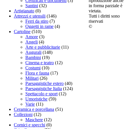
riproduzione anche
Certificati e documenti
(3)
in forma parziale è
Santini
(32)
vietata.
Artigianato
(0)
Tutti i diritti sono
Attrezzi e utensili
(146)
riservati
Ferri da stiro
(7)
©
Oggetti in rame
(4)
Cartoline
(510)
Amore
(3)
Angeli
(4)
Arte e pubblicitarie
(11)
Augurali
(148)
Bambini
(19)
Cinema e teatro
(12)
Costumi
(10)
Flora e fauna
(17)
Militari
(26)
Paesaggistiche estero
(40)
Paesaggistiche Italia
(124)
Spettacolo e sport
(12)
Umoristiche
(59)
Varie
(11)
Ceramica e porcellana
(51)
Collezioni
(12)
Maschere
(12)
Cornici e specchi
(0)