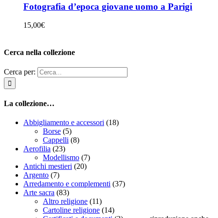
Fotografia d’epoca giovane uomo a Parigi
15,00
€
Cerca nella collezione
Cerca per:
La collezione…
Abbigliamento e accessori
(18)
Borse
(5)
Cappelli
(8)
Aerofilia
(23)
Modellismo
(7)
Antichi mestieri
(20)
Argento
(7)
Arredamento e complementi
(37)
Arte sacra
(83)
Altro religione
(11)
Cartoline religione
(14)