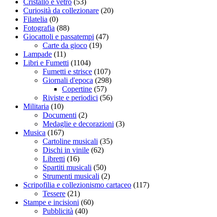
Cristallo e vetro
(53)
Curiosità da collezionare
(20)
Filatelia
(0)
Fotografia
(88)
Giocattoli e passatempi
(47)
Carte da gioco
(19)
Lampade
(11)
Libri e Fumetti
(1104)
Fumetti e strisce
(107)
Giornali d'epoca
(298)
Copertine
(57)
Riviste e periodici
(56)
Militaria
(10)
Documenti
(2)
Medaglie e decorazioni
(3)
Musica
(167)
Cartoline musicali
(35)
Dischi in vinile
(62)
Libretti
(16)
Spartiti musicali
(50)
Strumenti musicali
(2)
Scripofilia e collezionismo cartaceo
(117)
Tessere
(21)
Stampe e incisioni
(60)
Pubblicità
(40)