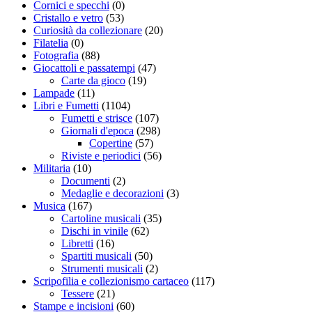
Cornici e specchi
(0)
Cristallo e vetro
(53)
Curiosità da collezionare
(20)
Filatelia
(0)
Fotografia
(88)
Giocattoli e passatempi
(47)
Carte da gioco
(19)
Lampade
(11)
Libri e Fumetti
(1104)
Fumetti e strisce
(107)
Giornali d'epoca
(298)
Copertine
(57)
Riviste e periodici
(56)
Militaria
(10)
Documenti
(2)
Medaglie e decorazioni
(3)
Musica
(167)
Cartoline musicali
(35)
Dischi in vinile
(62)
Libretti
(16)
Spartiti musicali
(50)
Strumenti musicali
(2)
Scripofilia e collezionismo cartaceo
(117)
Tessere
(21)
Stampe e incisioni
(60)