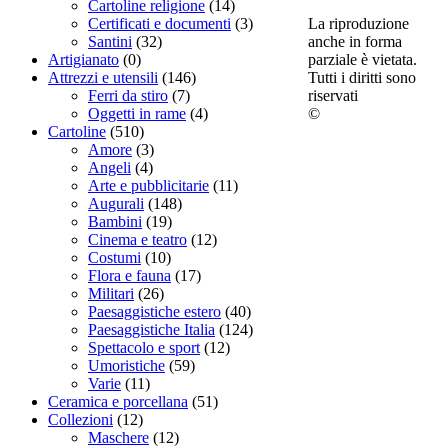
Cartoline religione
(14)
La riproduzione
Certificati e documenti
(3)
anche in forma
Santini
(32)
parziale è vietata.
Artigianato
(0)
Tutti i diritti sono
Attrezzi e utensili
(146)
riservati
Ferri da stiro
(7)
©
Oggetti in rame
(4)
Cartoline
(510)
Amore
(3)
Angeli
(4)
Arte e pubblicitarie
(11)
Augurali
(148)
Bambini
(19)
Cinema e teatro
(12)
Costumi
(10)
Flora e fauna
(17)
Militari
(26)
Paesaggistiche estero
(40)
Paesaggistiche Italia
(124)
Spettacolo e sport
(12)
Umoristiche
(59)
Varie
(11)
Ceramica e porcellana
(51)
Collezioni
(12)
Maschere
(12)