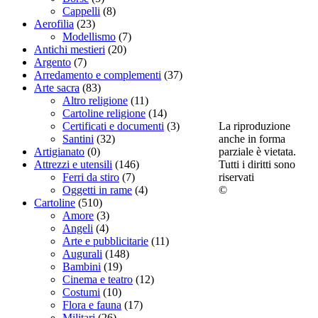
Cappelli
(8)
Aerofilia
(23)
Modellismo
(7)
Antichi mestieri
(20)
Argento
(7)
Arredamento e complementi
(37)
Arte sacra
(83)
Altro religione
(11)
Cartoline religione
(14)
La riproduzione
Certificati e documenti
(3)
anche in forma
Santini
(32)
parziale è vietata.
Artigianato
(0)
Tutti i diritti sono
Attrezzi e utensili
(146)
riservati
Ferri da stiro
(7)
©
Oggetti in rame
(4)
Cartoline
(510)
Amore
(3)
Angeli
(4)
Arte e pubblicitarie
(11)
Augurali
(148)
Bambini
(19)
Cinema e teatro
(12)
Costumi
(10)
Flora e fauna
(17)
Militari
(26)