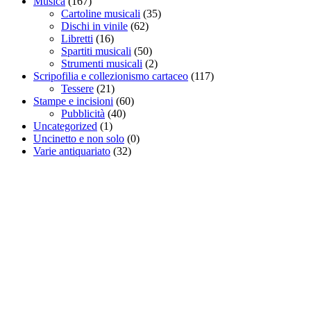
Musica
(167)
Cartoline musicali
(35)
Dischi in vinile
(62)
Libretti
(16)
Spartiti musicali
(50)
Strumenti musicali
(2)
Scripofilia e collezionismo cartaceo
(117)
Tessere
(21)
Stampe e incisioni
(60)
Pubblicità
(40)
Uncategorized
(1)
Uncinetto e non solo
(0)
Varie antiquariato
(32)