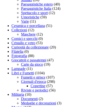
Paesaggistiche estero
(40)
Paesaggistiche Italia
(124)
Spettacolo e sport
(12)
Umoristiche
(59)
Varie
(11)
Ceramica e porcellana
(51)
Collezioni
(12)
Maschere
(12)
Cornici e specchi
(0)
Cristallo e vetro
(53)
Curiosità da collezionare
(20)
Filatelia
(0)
Fotografia
(88)
Giocattoli e passatempi
(47)
Carte da gioco
(19)
Lampade
(11)
Libri e Fumetti
(1104)
Fumetti e strisce
(107)
Giornali d'epoca
(298)
Copertine
(57)
Riviste e periodici
(56)
Militaria
(10)
Documenti
(2)
Medaglie e decorazioni
(3)