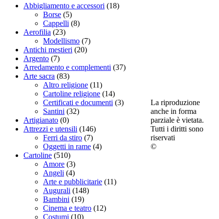
Abbigliamento e accessori
(18)
Borse
(5)
Cappelli
(8)
Aerofilia
(23)
Modellismo
(7)
Antichi mestieri
(20)
Argento
(7)
Arredamento e complementi
(37)
Arte sacra
(83)
Altro religione
(11)
Cartoline religione
(14)
La riproduzione
Certificati e documenti
(3)
anche in forma
Santini
(32)
parziale è vietata.
Artigianato
(0)
Tutti i diritti sono
Attrezzi e utensili
(146)
riservati
Ferri da stiro
(7)
©
Oggetti in rame
(4)
Cartoline
(510)
Amore
(3)
Angeli
(4)
Arte e pubblicitarie
(11)
Augurali
(148)
Bambini
(19)
Cinema e teatro
(12)
Costumi
(10)