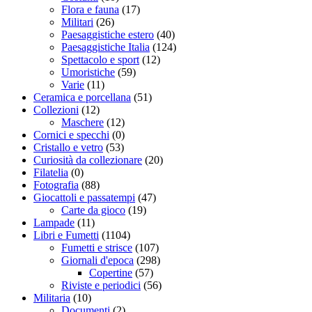
Flora e fauna
(17)
Militari
(26)
Paesaggistiche estero
(40)
Paesaggistiche Italia
(124)
Spettacolo e sport
(12)
Umoristiche
(59)
Varie
(11)
Ceramica e porcellana
(51)
Collezioni
(12)
Maschere
(12)
Cornici e specchi
(0)
Cristallo e vetro
(53)
Curiosità da collezionare
(20)
Filatelia
(0)
Fotografia
(88)
Giocattoli e passatempi
(47)
Carte da gioco
(19)
Lampade
(11)
Libri e Fumetti
(1104)
Fumetti e strisce
(107)
Giornali d'epoca
(298)
Copertine
(57)
Riviste e periodici
(56)
Militaria
(10)
Documenti
(2)