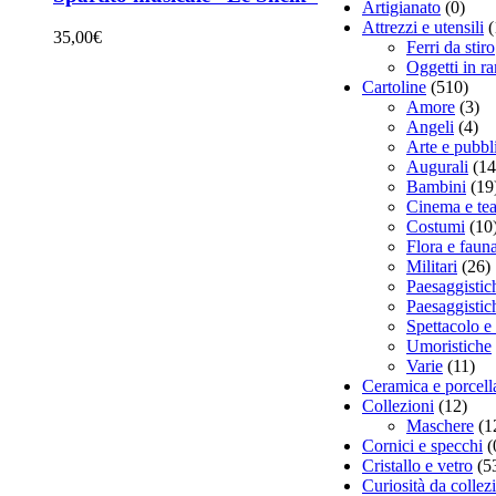
Artigianato
(0)
Attrezzi e utensili
(
35,00
€
Ferri da stiro
Oggetti in r
Cartoline
(510)
Amore
(3)
Angeli
(4)
Arte e pubbli
Augurali
(14
Bambini
(19
Cinema e tea
Costumi
(10
Flora e faun
Militari
(26)
Paesaggistic
Paesaggistich
Spettacolo e 
Umoristiche
Varie
(11)
Ceramica e porcell
Collezioni
(12)
Maschere
(1
Cornici e specchi
(
Cristallo e vetro
(5
Curiosità da collez