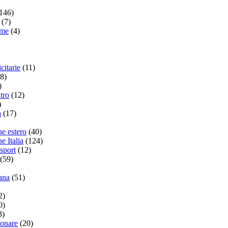
146)
(7)
ame
(4)
citarie
(11)
8)
)
tro
(12)
)
a
(17)
he estero
(40)
e Italia
(124)
sport
(12)
(59)
ana
(51)
2)
0)
3)
ionare
(20)