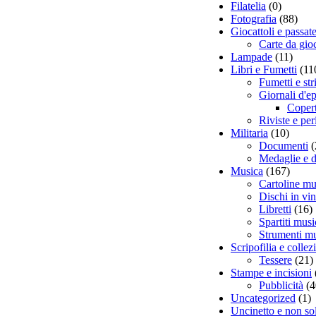
Filatelia
(0)
Fotografia
(88)
Giocattoli e passat
Carte da gio
Lampade
(11)
Libri e Fumetti
(11
Fumetti e str
Giornali d'e
Coper
Riviste e per
Militaria
(10)
Documenti
(
Medaglie e d
Musica
(167)
Cartoline mu
Dischi in vin
Libretti
(16)
Spartiti musi
Strumenti mu
Scripofilia e colle
Tessere
(21)
Stampe e incisioni
Pubblicità
(4
Uncategorized
(1)
Uncinetto e non so