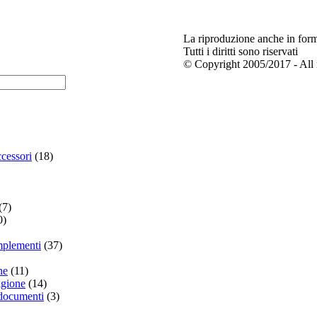
La riproduzione anche in forma
Tutti i diritti sono riservati
© Copyright 2005/2017 - All r
cessori
(18)
(7)
0)
mplementi
(37)
ne
(11)
igione
(14)
 documenti
(3)