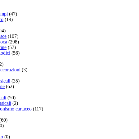
empi
(47)
co
(19)
04)
isce
(107)
poca
(298)
tine
(57)
iodici
(56)
2)
ecorazioni
(3)
sicali
(35)
ile
(62)
cali
(50)
sicali
(2)
zionismo cartaceo
(117)
(60)
0)
lo
(0)