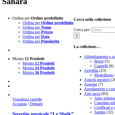
Sahara
Ordina per
Ordine predefinito
Cerca nella collezione
Ordina per
Ordine predefinito
Ordina per
Nome
Cerca per:
Ordina per
Prezzo
Ordina per
Data
Ordina per
Popolarità
La collezione…
Abbigliamento e ac
Mostra
12 Prodotti
Borse
(5)
Mostra
12 Prodotti
Cappelli
(8)
Mostra
24 Prodotti
Aerofilia
(23)
Mostra
36 Prodotti
Modellismo
Antichi mestieri
(2
Argento
(7)
Arredamento e co
Arte sacra
(83)
Altro religio
Visualizza carrello
Cartoline rel
Acquista
/
Dettagli
Certificati e
Santini
(32)
Spartito musicale “Le Sheik”