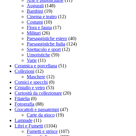
Arte e pubblicitarie
(11)
Augurali
(148)
Bambini
(19)
Cinema e teatro
(12)
Costumi
(10)
Flora e fauna
(17)
Militari
(26)
Paesaggistiche estero
(40)
Paesaggistiche Italia
(124)
Spettacolo e sport
(12)
Umoristiche
(59)
Varie
(11)
Ceramica e porcellana
(51)
Collezioni
(12)
Maschere
(12)
Cornici e specchi
(0)
Cristallo e vetro
(53)
Curiosità da collezionare
(20)
Filatelia
(0)
Fotografia
(88)
Giocattoli e passatempi
(47)
Carte da gioco
(19)
Lampade
(11)
Libri e Fumetti
(1104)
Fumetti e strisce
(107)