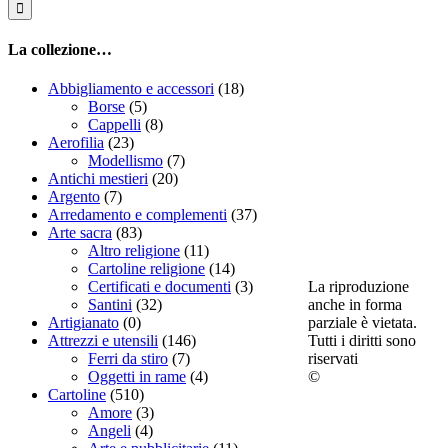
La collezione…
Abbigliamento e accessori
(18)
Borse
(5)
Cappelli
(8)
Aerofilia
(23)
Modellismo
(7)
Antichi mestieri
(20)
Argento
(7)
Arredamento e complementi
(37)
Arte sacra
(83)
Altro religione
(11)
Cartoline religione
(14)
La riproduzione
Certificati e documenti
(3)
anche in forma
Santini
(32)
parziale è vietata.
Artigianato
(0)
Tutti i diritti sono
Attrezzi e utensili
(146)
riservati
Ferri da stiro
(7)
©
Oggetti in rame
(4)
Cartoline
(510)
Amore
(3)
Angeli
(4)