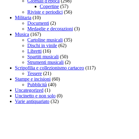
Giornali d'epoca
(298)
Copertine
(57)
Riviste e periodici
(56)
Militaria
(10)
Documenti
(2)
Medaglie e decorazioni
(3)
Musica
(167)
Cartoline musicali
(35)
Dischi in vinile
(62)
Libretti
(16)
Spartiti musicali
(50)
Strumenti musicali
(2)
Scripofilia e collezionismo cartaceo
(117)
Tessere
(21)
Stampe e incisioni
(60)
Pubblicità
(40)
Uncategorized
(1)
Uncinetto e non solo
(0)
Varie antiquariato
(32)