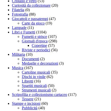
Cristallo e vetro
(53)
Curiosità da collezionare
(20)
Filatelia
(0)
Fotografia
(88)
Giocattoli e passatempi
(47)
Carte da gioco
(19)
Lampade
(11)
Libri e Fumetti
(1104)
Fumetti e strisce
(107)
Giornali d'epoca
(298)
Copertine
(57)
Riviste e periodici
(56)
Militaria
(10)
Documenti
(2)
Medaglie e decorazioni
(3)
Musica
(167)
Cartoline musicali
(35)
Dischi in vinile
(62)
Libretti
(16)
Spartiti musicali
(50)
Strumenti musicali
(2)
Scripofilia e collezionismo cartaceo
(117)
Tessere
(21)
Stampe e incisioni
(60)
Pubblicità
(40)