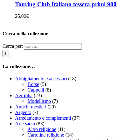
Touring Club Italiano tessera primi 900
25,00
€
Cerca nella collezione
Cerca per:
La collezione…
Abbigliamento e accessori
(18)
Borse
(5)
Cappelli
(8)
Aerofilia
(23)
Modellismo
(7)
Antichi mestieri
(20)
Argento
(7)
Arredamento e complementi
(37)
Arte sacra
(83)
Altro religione
(11)
Cartoline religione
(14)