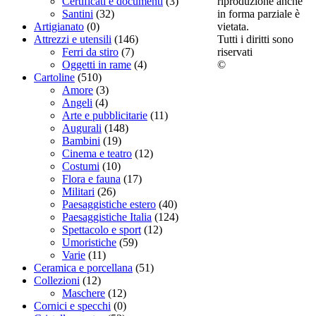
riproduzione anche
Certificati e documenti
(3)
in forma parziale è
Santini
(32)
vietata.
Artigianato
(0)
Tutti i diritti sono
Attrezzi e utensili
(146)
riservati
Ferri da stiro
(7)
©
Oggetti in rame
(4)
Cartoline
(510)
Amore
(3)
Angeli
(4)
Arte e pubblicitarie
(11)
Augurali
(148)
Bambini
(19)
Cinema e teatro
(12)
Costumi
(10)
Flora e fauna
(17)
Militari
(26)
Paesaggistiche estero
(40)
Paesaggistiche Italia
(124)
Spettacolo e sport
(12)
Umoristiche
(59)
Varie
(11)
Ceramica e porcellana
(51)
Collezioni
(12)
Maschere
(12)
Cornici e specchi
(0)