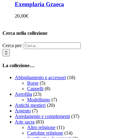
Exemplaria Graeca
20,00
€
Cerca nella collezione
Cerca per:
La collezione…
Abbigliamento e accessori
(18)
Borse
(5)
Cappelli
(8)
Aerofilia
(23)
Modellismo
(7)
Antichi mestieri
(20)
Argento
(7)
Arredamento e complementi
(37)
Arte sacra
(83)
Altro religione
(11)
Cartoline religione
(14)