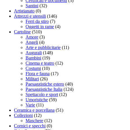
Certificati e documenti
(3)
Santini
(32)
Artigianato
(0)
Attrezzi e utensili
(146)
Ferri da stiro
(7)
Oggetti in rame
(4)
Cartoline
(510)
Amore
(3)
Angeli
(4)
Arte e pubblicitarie
(11)
Augurali
(148)
Bambini
(19)
Cinema e teatro
(12)
Costumi
(10)
Flora e fauna
(17)
Militari
(26)
Paesaggistiche estero
(40)
Paesaggistiche Italia
(124)
Spettacolo e sport
(12)
Umoristiche
(59)
Varie
(11)
Ceramica e porcellana
(51)
Collezioni
(12)
Maschere
(12)
Cornici e specchi
(0)