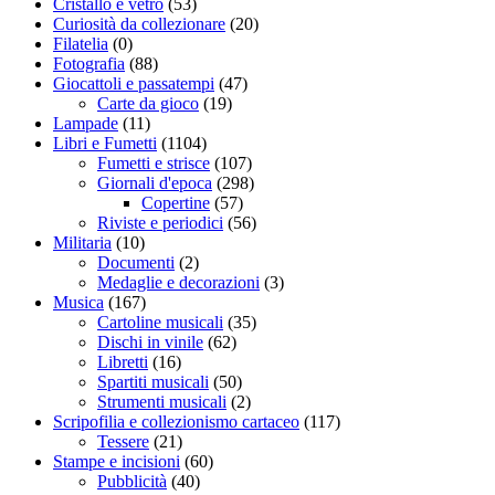
Cristallo e vetro
(53)
Curiosità da collezionare
(20)
Filatelia
(0)
Fotografia
(88)
Giocattoli e passatempi
(47)
Carte da gioco
(19)
Lampade
(11)
Libri e Fumetti
(1104)
Fumetti e strisce
(107)
Giornali d'epoca
(298)
Copertine
(57)
Riviste e periodici
(56)
Militaria
(10)
Documenti
(2)
Medaglie e decorazioni
(3)
Musica
(167)
Cartoline musicali
(35)
Dischi in vinile
(62)
Libretti
(16)
Spartiti musicali
(50)
Strumenti musicali
(2)
Scripofilia e collezionismo cartaceo
(117)
Tessere
(21)
Stampe e incisioni
(60)
Pubblicità
(40)