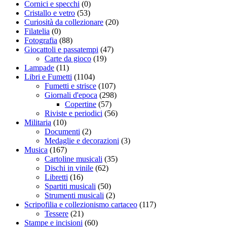
Cornici e specchi
(0)
Cristallo e vetro
(53)
Curiosità da collezionare
(20)
Filatelia
(0)
Fotografia
(88)
Giocattoli e passatempi
(47)
Carte da gioco
(19)
Lampade
(11)
Libri e Fumetti
(1104)
Fumetti e strisce
(107)
Giornali d'epoca
(298)
Copertine
(57)
Riviste e periodici
(56)
Militaria
(10)
Documenti
(2)
Medaglie e decorazioni
(3)
Musica
(167)
Cartoline musicali
(35)
Dischi in vinile
(62)
Libretti
(16)
Spartiti musicali
(50)
Strumenti musicali
(2)
Scripofilia e collezionismo cartaceo
(117)
Tessere
(21)
Stampe e incisioni
(60)