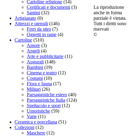
Cartoline religione
(14)
La riproduzione
Certificati e documenti
(3)
anche in forma
Santini
(32)
parziale è vietata.
Artigianato
(0)
Tutti i diritti sono
Attrezzi e utensili
(146)
riservati
Ferri da stiro
(7)
©
Oggetti in rame
(4)
Cartoline
(510)
Amore
(3)
Angeli
(4)
Arte e pubblicitarie
(11)
Augurali
(148)
Bambini
(19)
Cinema e teatro
(12)
Costumi
(10)
Flora e fauna
(17)
Militari
(26)
Paesaggistiche estero
(40)
Paesaggistiche Italia
(124)
Spettacolo e sport
(12)
Umoristiche
(59)
Varie
(11)
Ceramica e porcellana
(51)
Collezioni
(12)
Maschere
(12)