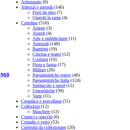
Artigianato
(0)
Attrezzi e utensili
(146)
Ferri da stiro
(7)
Oggetti in rame
(4)
Cartoline
(510)
Amore
(3)
Angeli
(4)
Arte e pubblicitarie
(11)
Augurali
(148)
Bambini
(19)
Cinema e teatro
(12)
Costumi
(10)
Flora e fauna
(17)
Militari
(26)
1960
Paesaggistiche estero
(40)
Paesaggistiche Italia
(124)
Spettacolo e sport
(12)
Umoristiche
(59)
Varie
(11)
Ceramica e porcellana
(51)
Collezioni
(12)
Maschere
(12)
Cornici e specchi
(0)
Cristallo e vetro
(53)
Curiosità da collezionare
(20)