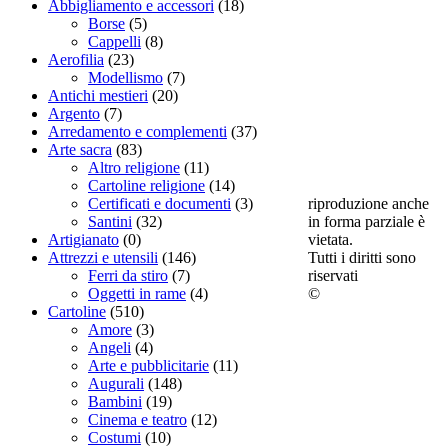
Abbigliamento e accessori
(18)
Borse
(5)
Cappelli
(8)
Aerofilia
(23)
Modellismo
(7)
Antichi mestieri
(20)
Argento
(7)
Arredamento e complementi
(37)
Arte sacra
(83)
Altro religione
(11)
Cartoline religione
(14)
riproduzione anche
Certificati e documenti
(3)
in forma parziale è
Santini
(32)
vietata.
Artigianato
(0)
Tutti i diritti sono
Attrezzi e utensili
(146)
riservati
Ferri da stiro
(7)
©
Oggetti in rame
(4)
Cartoline
(510)
Amore
(3)
Angeli
(4)
Arte e pubblicitarie
(11)
Augurali
(148)
Bambini
(19)
Cinema e teatro
(12)
Costumi
(10)