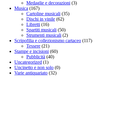
Medaglie e decorazioni
(3)
Musica
(167)
Cartoline musicali
(35)
Dischi in vinile
(62)
Libretti
(16)
Spartiti musicali
(50)
Strumenti musicali
(2)
Scripofilia e collezionismo cartaceo
(117)
Tessere
(21)
Stampe e incisioni
(60)
Pubblicità
(40)
Uncategorized
(1)
Uncinetto e non solo
(0)
Varie antiquariato
(32)