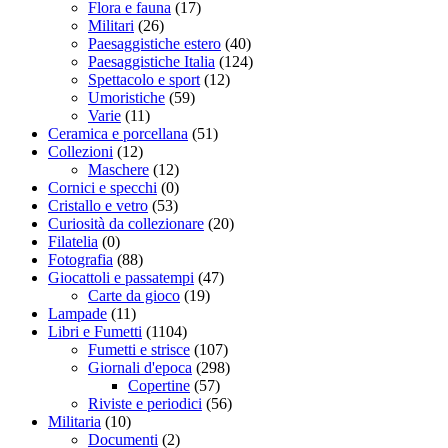
Flora e fauna
(17)
Militari
(26)
Paesaggistiche estero
(40)
Paesaggistiche Italia
(124)
Spettacolo e sport
(12)
Umoristiche
(59)
Varie
(11)
Ceramica e porcellana
(51)
Collezioni
(12)
Maschere
(12)
Cornici e specchi
(0)
Cristallo e vetro
(53)
Curiosità da collezionare
(20)
Filatelia
(0)
Fotografia
(88)
Giocattoli e passatempi
(47)
Carte da gioco
(19)
Lampade
(11)
Libri e Fumetti
(1104)
Fumetti e strisce
(107)
Giornali d'epoca
(298)
Copertine
(57)
Riviste e periodici
(56)
Militaria
(10)
Documenti
(2)