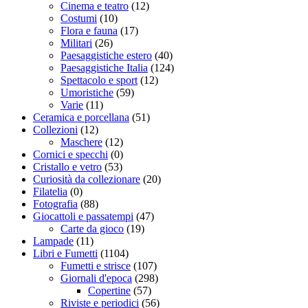
Cinema e teatro
(12)
Costumi
(10)
Flora e fauna
(17)
Militari
(26)
Paesaggistiche estero
(40)
Paesaggistiche Italia
(124)
Spettacolo e sport
(12)
Umoristiche
(59)
Varie
(11)
Ceramica e porcellana
(51)
Collezioni
(12)
Maschere
(12)
Cornici e specchi
(0)
Cristallo e vetro
(53)
Curiosità da collezionare
(20)
Filatelia
(0)
Fotografia
(88)
Giocattoli e passatempi
(47)
Carte da gioco
(19)
Lampade
(11)
Libri e Fumetti
(1104)
Fumetti e strisce
(107)
Giornali d'epoca
(298)
Copertine
(57)
Riviste e periodici
(56)