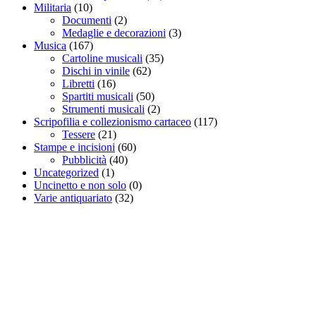
Militaria
(10)
Documenti
(2)
Medaglie e decorazioni
(3)
Musica
(167)
Cartoline musicali
(35)
Dischi in vinile
(62)
Libretti
(16)
Spartiti musicali
(50)
Strumenti musicali
(2)
Scripofilia e collezionismo cartaceo
(117)
Tessere
(21)
Stampe e incisioni
(60)
Pubblicità
(40)
Uncategorized
(1)
Uncinetto e non solo
(0)
Varie antiquariato
(32)