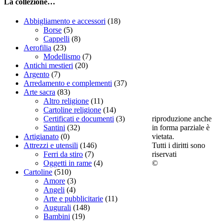
La collezione…
Abbigliamento e accessori
(18)
Borse
(5)
Cappelli
(8)
Aerofilia
(23)
Modellismo
(7)
Antichi mestieri
(20)
Argento
(7)
Arredamento e complementi
(37)
Arte sacra
(83)
Altro religione
(11)
Cartoline religione
(14)
riproduzione anche
Certificati e documenti
(3)
in forma parziale è
Santini
(32)
vietata.
Artigianato
(0)
Tutti i diritti sono
Attrezzi e utensili
(146)
riservati
Ferri da stiro
(7)
©
Oggetti in rame
(4)
Cartoline
(510)
Amore
(3)
Angeli
(4)
Arte e pubblicitarie
(11)
Augurali
(148)
Bambini
(19)