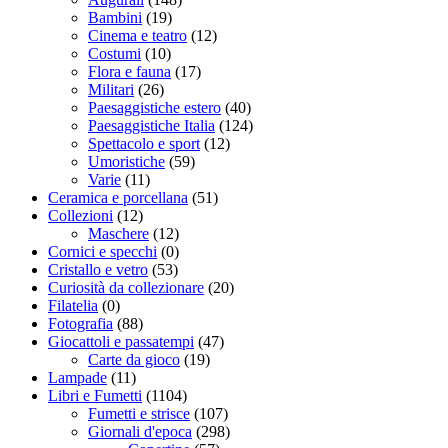
Bambini
(19)
Cinema e teatro
(12)
Costumi
(10)
Flora e fauna
(17)
Militari
(26)
Paesaggistiche estero
(40)
Paesaggistiche Italia
(124)
Spettacolo e sport
(12)
Umoristiche
(59)
Varie
(11)
Ceramica e porcellana
(51)
Collezioni
(12)
Maschere
(12)
Cornici e specchi
(0)
Cristallo e vetro
(53)
Curiosità da collezionare
(20)
Filatelia
(0)
Fotografia
(88)
Giocattoli e passatempi
(47)
Carte da gioco
(19)
Lampade
(11)
Libri e Fumetti
(1104)
Fumetti e strisce
(107)
Giornali d'epoca
(298)