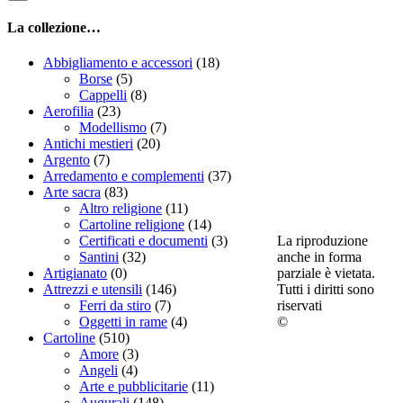
La collezione…
Abbigliamento e accessori
(18)
Borse
(5)
Cappelli
(8)
Aerofilia
(23)
Modellismo
(7)
Antichi mestieri
(20)
Argento
(7)
Arredamento e complementi
(37)
Arte sacra
(83)
Altro religione
(11)
Cartoline religione
(14)
La riproduzione
Certificati e documenti
(3)
anche in forma
Santini
(32)
parziale è vietata.
Artigianato
(0)
Tutti i diritti sono
Attrezzi e utensili
(146)
riservati
Ferri da stiro
(7)
©
Oggetti in rame
(4)
Cartoline
(510)
Amore
(3)
Angeli
(4)
Arte e pubblicitarie
(11)
Augurali
(148)